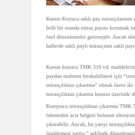
Kanun Koyucu saklı pay mirasçılarının m
belli bir oranda miras payını korumak 
özel düzenlemeler getirmiştir. Ancak tü
hallerde saklı paylı mirasçının saklı pay
Kanun koyucu TMK 510 vd. maddelerinde 
paydan mahrum bırakabilmesi için “ceza
mirasçılıktan çıkartma” olmak üzere iki
mirasçılıktan çıkarma hususu üzerinde d
Koruyucu mirasçılıktan çıkartma TMK 51
ödemeden aciz belgesi bulunan altsoyunu,
çıkarabilir. Ancak, bu yarıyı mirasçılık
özgülemesi şarttır.” şeklinde düzenlen