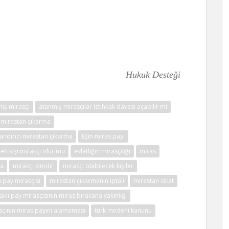
Hukuk Desteği
ış mirasçı
atanmış mirasçılar istihkak davası açabilir mi
 mirastan çıkarma
andırıcı mirastan çıkarma
Eşin miras payı
len kişi mirasçı olur mu
evlatlığın mirasçılığı
miras
ma
mirasçı kimdir
mirasçı olabilecek kişiler
lı pay mirasçısı
mirastan çıkarmanın iptali
mirastan iskat
aklı pay mirasçısının miras bırakana yakınlığı
asçının miras payını alamaması
türk medeni kanunu