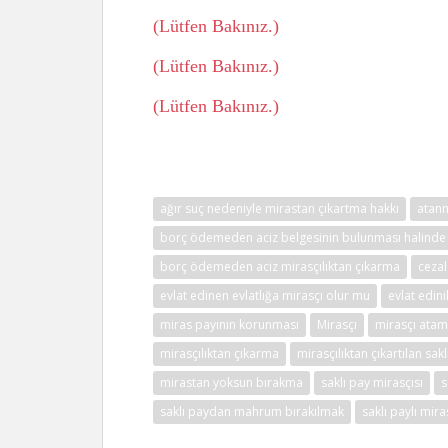
(Lütfen Bakınız.)
(Lütfen Bakınız.)
(Lütfen Bakınız.)
ağır suç nedeniyle mirastan çıkartma hakkı
atanm
borç ödemeden aciz belgesinin bulunması halinde
borç ödemeden aciz mirasçılıktan çıkarma
cezal
evlat edinen evlatlığa mirasçı olur mu
evlat edini
miras payının korunması
Mirasçı
mirasçı ata
mirasçılıktan çıkarma
mirasçılıktan çıkartılan sak
mirastan yoksun bırakma
saklı pay mirasçısı
s
saklı paydan mahrum bırakılmak
saklı paylı mir