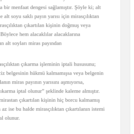
da bir menfaat dengesi sağlamıştır. Şöyle ki; alt
alt soyu saklı payın yarısı için mirasçılıktan
irasçılıktan çıkartılan kişinin doğmuş veya
 Böylece hem alacaklılar alacaklarına
ın alt soyları miras payından
çılıktan çıkarma işleminin iptali hususunu;
ciz belgesinin hükmü kalmamışsa veya belgenin
ılanın miras payının yarısını aşmıyorsa,
çıkarma iptal olunur” şeklinde kaleme almıştır.
mirastan çıkartılan kişinin hiç borcu kalmamış
 az ise bu halde mirasçılıktan çıkartılanın istemi
al olunur.