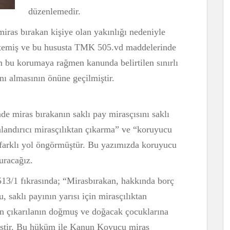
düzenlemedir.
iras bırakan kişiye olan yakınlığı nedeniyle
istemiş ve bu hususta TMK 505.vd maddelerinde
m bu korumaya rağmen kanunda belirtilen sınırlı
ını almasının önüne geçilmiştir.
miras bırakanın saklı pay mirasçısını saklı
landırıcı mirasçılıktan çıkarma” ve “koruyucu
 farklı yol öngörmüştür. Bu yazımızda koruyucu
uracağız.
3/1 fıkrasında; “Mirasbırakan, hakkında borç
 saklı payının yarısı için mirasçılıktan
tan çıkarılanın doğmuş ve doğacak çocuklarına
miştir. Bu hüküm ile Kanun Koyucu miras