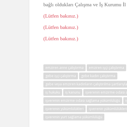
bağlı oldukları Çalışma ve İş Kurumu İ
(Lütfen bakınız.)
(Lütfen bakınız.)
(Lütfen bakınız.)
emziren anne çalıştırma
emziren işçi çalıştırma
gebe işçi çalıştırma
gebe kadın çalıştırma
gebe veya emziren kadınların çalıştırılma şartlarıy
iş hukuku
iş kanunu
işverenin emzirme odası
işverenin emzirme odası sağlama yükümlülüğü
i
işverenin yükümlülükleri
işverenin yükümlülükleri
işverenin yurt sağlama yükümlülüğü