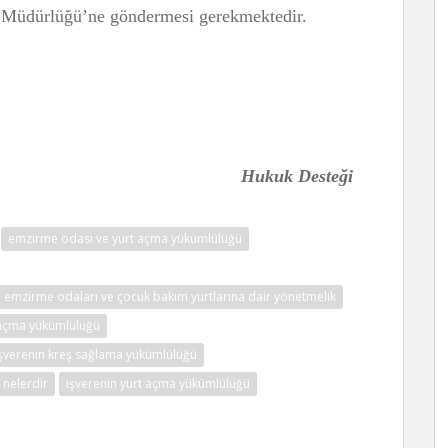
l Müdürlüğü’ne göndermesi gerekmektedir.
Hukuk Desteği
emzirme odası ve yurt açma yükümlülüğü
la emzirme odaları ve çocuk bakım yurtlarına dair yönetmelik
 açma yükümlülüğü
şverenin kreş sağlama yükümlülüğü
 nelerdir
işverenin yurt açma yükümlülüğü