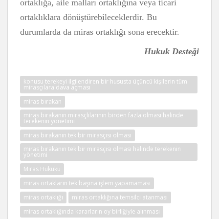
ortaklığa, aile malları ortaklığına veya ticari
ortaklıklara dönüştürebileceklerdir. Bu
durumlarda da miras ortaklığı sona erecektir.
Hukuk Desteği
konusu terekeyi ilgilendiren bir hususta üçüncü kişilerin tüm
mirasçılara dava açması
miras bırakan
miras bırakanın mirasçlılarının birden fazla olması halinde
terekenin yönetimi
miras bırakanın tek bir mirasçısı olması
miras bırakanın tek bir mirasçısı olması halinde terekenin
yönetimi
Miras Hukuku
miras ortakların tek başına işlem yapamaması
miras ortaklığı
miras ortaklığına temsilci atanması
miras ortaklığında kararların oy birliğiyle alınması