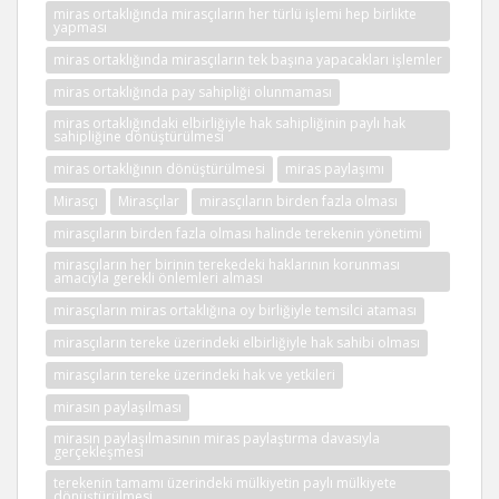
miras ortaklığında mirasçıların her türlü işlemi hep birlikte
yapması
miras ortaklığında mirasçıların tek başına yapacakları işlemler
miras ortaklığında pay sahipliği olunmaması
miras ortaklığındaki elbirliğiyle hak sahipliğinin paylı hak
sahipliğine dönüştürülmesi
miras ortaklığının dönüştürülmesi
miras paylaşımı
Mirasçı
Mirasçılar
mirasçıların birden fazla olması
mirasçıların birden fazla olması halinde terekenin yönetimi
mirasçıların her birinin terekedeki haklarının korunması
amacıyla gerekli önlemleri alması
mirasçıların miras ortaklığına oy birliğiyle temsilci ataması
mirasçıların tereke üzerindeki elbirliğiyle hak sahibi olması
mirasçıların tereke üzerindeki hak ve yetkileri
mirasın paylaşılması
mirasın paylaşılmasının miras paylaştırma davasıyla
gerçekleşmesi
terekenin tamamı üzerindeki mülkiyetin paylı mülkiyete
dönüştürülmesi