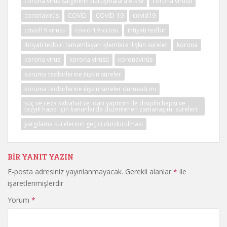
corona virüs salgınının duruşmalara etkisi
corona virüsü
coronavirüs
COVİD
COVİD-19
covid19
covid19 virüsü
covıd-19 virüsü
ihtiyati tedbir
ihtiyati tedbiri tamamlayan işlemlere ilişkin süreler
korona
korona virüs
korona virüsü
koronavirüs
koruma tedbirlerine ilişkin süreler
koruma tedbirlerine ilişkin süreler durmadı mı
suç ve ceza kabahat ve idari yaptırım ile disiplin hapsi ve
tazyik hapsi için kanunlarda düzenlenen zamanaşımı süreleri.
yargılama sürelerinin geçici durdurulması
BIR YANIT YAZIN
E-posta adresiniz yayınlanmayacak.
Gerekli alanlar
*
ile
işaretlenmişlerdir
Yorum
*