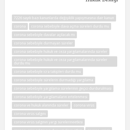
7226 sayılı bazı kanunlarda değişiklik yapışmasına dair kanun
corona
corona sebebiyle dava açma süreleri durdu mu
corona sebebiyle davalar açılacak mı
corona sebebiyle durmayan süreler
corona sebebiyle hukuk ve ceza yargılamalarında süreler
corona sebebiyle hukuk ve ceza yargılamalarında süreler
durdu mu
corona sebebiyle icra takipleri durdu mu
corona sebebiyle sürelerin durmadığı yargılama
corona sebebiyle yargılama sürelerinin geçici durdurulması
corona sebebiyle yargılamaların ertelenmesi
corona ve hukuk alanında süreler
corona virüs
corona virüs salgını
corona virüs salgının yargı sürelerineetkisi