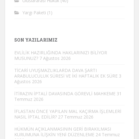
Uluslararası Hukuk
(40)
Yargı Paketi
(1)
SON YAZILARIMIZ
EVLİLİK HAZIRLIĞINDA HAKLARINIZI BİLİYOR
MUSUNUZ?
7 Ağustos 2026
TİCARİ UYUŞMAZLIKLARDA DAVA ŞARTI
ARABULUCULUK SÜRESİ VE İKİ HAFTALIK EK SÜRE
3
Ağustos 2026
İTİRAZIN İPTALİ DAVASINDA GÖREVLİ MAHKEME
31
Temmuz 2026
İFLASTAN ÖNCE YAPILAN MAL KAÇIRMA İŞLEMLERİ
NASIL İPTAL EDİLİR?
27 Temmuz 2026
HÜKMÜN AÇIKLANMASININ GERİ BIRAKILMASI
KURUMUNA İLİŞKİN YENİ DÜZENLEME
24 Temmuz