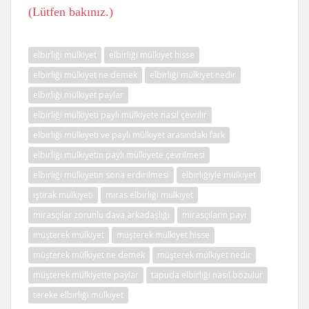
(Lütfen bakınız.)
elbirliği mülkiyet
elbirliği mülkiyet hisse
elbirliği mülkiyet ne demek
elbirliği mülkiyet nedir
elbirliği mülkiyet paylar
elbirliği mülkiyeti paylı mülkiyete nasıl çevrilir
elbirliği mülkiyeti ve paylı mülkiyet arasındaki fark
elbirliği mülkiyetin paylı mülkiyete çevrilmesi
elbirliği mülkiyetin sona erdirilmesi
elbirliğiyle mülkiyet
iştirak mülkiyeti
miras elbirliği mülkiyet
mirasçılar zorunlu dava arkadaşlığı
mirasçıların payı
müşterek mülkiyet
müşterek mülkiyet hisse
müşterek mülkiyet ne demek
müşterek mülkiyet nedir
müşterek mülkiyette paylar
tapuda elbirliği nasıl bozulur
tereke elbirliği mülkiyet