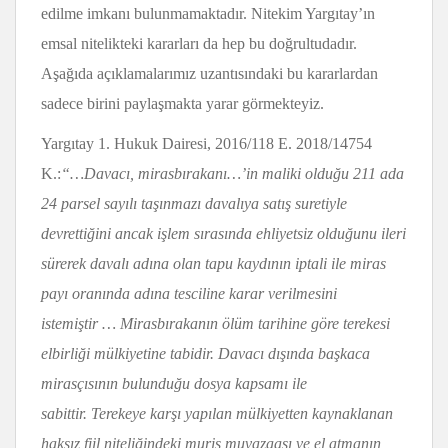
edilme imkanı bulunmamaktadır. Nitekim Yargıtay’ın
emsal nitelikteki kararları da hep bu doğrultudadır.
Aşağıda açıklamalarımız uzantısındaki bu kararlardan
sadece birini paylaşmakta yarar görmekteyiz.
Yargıtay 1. Hukuk Dairesi, 2016/118 E. 2018/14754
K.:
“…Davacı, mirasbırakanı…’in maliki olduğu 211 ada
24 parsel sayılı taşınmazı davalıya satış suretiyle
devrettiğini ancak işlem sırasında ehliyetsiz olduğunu ileri
sürerek davalı adına olan tapu kaydının iptali ile miras
payı oranında adına tesciline karar verilmesini
istemiştir … Mirasbırakanın ölüm tarihine göre terekesi
elbirliği mülkiyetine tabidir. Davacı dışında başkaca
mirasçısının bulunduğu dosya kapsamı ile
sabittir. Terekeye karşı yapılan mülkiyetten kaynaklanan
haksız fiil niteliğindeki muris muvazaası ve el atmanın