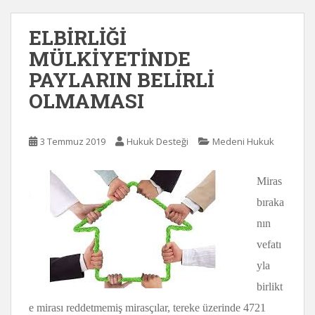
ELBİRLİĞİ
MÜLKİYETİNDE
PAYLARIN BELİRLİ
OLMAMASI
3 Temmuz 2019
Hukuk Desteği
Medeni Hukuk
Miras
bıraka
nın
vefatı
yla
birlikt
e mirası reddetmemiş mirasçılar, tereke üzerinde 4721