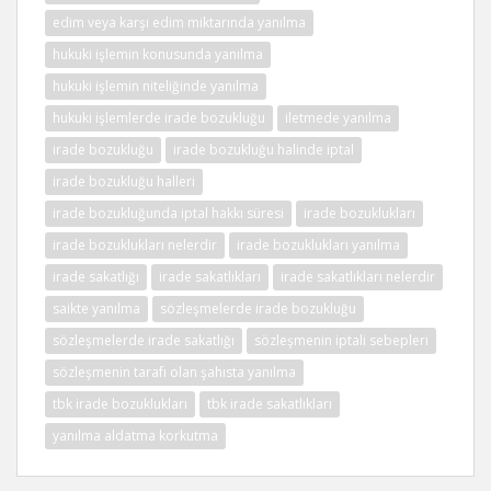
edim veya karşı edim miktarında yanılma
hukuki işlemin konusunda yanılma
hukuki işlemin niteliğinde yanılma
hukuki işlemlerde irade bozukluğu
iletmede yanılma
irade bozukluğu
irade bozukluğu halinde iptal
irade bozukluğu halleri
irade bozukluğunda iptal hakkı süresi
irade bozuklukları
irade bozuklukları nelerdir
irade bozuklukları yanılma
irade sakatlığı
irade sakatlıkları
irade sakatlıkları nelerdir
saikte yanılma
sözleşmelerde irade bozukluğu
sözleşmelerde irade sakatlığı
sözleşmenin iptali sebepleri
sözleşmenin tarafı olan şahısta yanılma
tbk irade bozuklukları
tbk irade sakatlıkları
yanılma aldatma korkutma