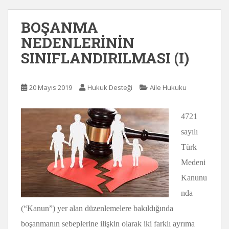
BOŞANMA
NEDENLERİNİN
SINIFLANDIRILMASI (I)
20 Mayıs 2019
Hukuk Desteği
Aile Hukuku
4721
sayılı
Türk
Medeni
Kanunu
nda
(“Kanun”) yer alan düzenlemelere bakıldığında
boşanmanın sebeplerine ilişkin olarak iki farklı ayrıma