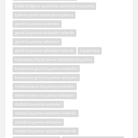
Evlilik birliğinin sarsılması sebebiyle boşanma
Eylemli ayrılık sebebiyle boşanma
genel boşanma nedenleri
genel boşanma nedenleri nelerdir
genel boşanma sebepleri
genel boşanma sebepleri nelerdir
hayata kast
Haysiyetsiz hayat sürme sebebiyle boşanma
konularına göre boşanma nedenleri
konularına göre boşanma sebepleri
medeni kanun boşanma nedenleri
medeni kanun boşanma sebepleri
mutlak boşanma nedenleri
mutlak boşanma nedenleri nelerdir
mutlak boşanma sebepleri
mutlak boşanma sebepleri nelerdir