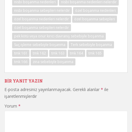
nisbi boşanma nedenleri
nisbi boşanma nedenleri nelerdir
nisbi boşanma sebepleri nelerdir
özel boşanma nedenleri
özel boşanma nedenleri nelerdir
özel boşanma sebepleri
özel boşanma sebepleri nelerdir
pek kötü veya onur kırıcı davranış sebebiyle boşanma
Suç işleme sebebiyle boşanma
Terk sebebiyle boşanma
tmk 161
tmk 162
tmk 163
tmk 164
tmk 165
tmk 166
zina sebebiyle boşanma
BIR YANIT YAZIN
E-posta adresiniz yayınlanmayacak.
Gerekli alanlar
*
ile
işaretlenmişlerdir
Yorum
*