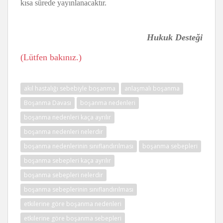
kısa sürede yayınlanacaktır.
Hukuk Desteği
(Lütfen bakınız.)
akıl hastalığı sebebiyle boşanma
anlaşmalı boşanma
Boşanma Davası
boşanma nedenleri
boşanma nedenleri kaça ayrılır
boşanma nedenleri nelerdir
boşanma nedenlerinin sınıflandırılması
boşanma sebepleri
boşanma sebepleri kaça ayrılır
boşanma sebepleri nelerdir
boşanma sebeplerinin sınıflandırılması
etkilerine göre boşanma nedenleri
etkilerine göre boşanma sebepleri