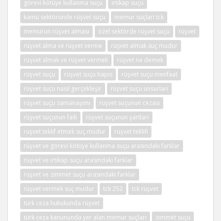
görevi kötüye kullanma suçu
irtikap suçu
kamu sektöründe rüşvet suçu
memur suçları tck
memurun rüşvet alması
özel sektörde rüşvet suçu
rüşvet
rüşvet alma ve rüşvet verme
rüşvet almak suç mudur
rüşvet almak ve rüşvet vermek
rüşvet ne demek
rüşvet suçu
rüşvet suçu hapis
rüşvet suçu menfaat
rüşvet suçu nasıl gerçekleşir
rüşvet suçu unsurları
rüşvet suçu zamanaşımı
rüşvet suçunun cezası
rüşvet suçunun faili
rüşvet suçunun şartları
rüşvet teklif etmek suç mudur
rüşvet teklifi
rüşvet ve görevi kötüye kullanma suçu arasındaki farklar
rüşvet ve irtikap suçu arasındaki farklar
rüşvet ve zimmet suçu arasındaki farklar
rüşvet vermek suç mudur
tck 252
tck rüşvet
türk ceza hukukunda rüşvet
türk ceza kanununda yer alan memur suçları
zimmet suçu