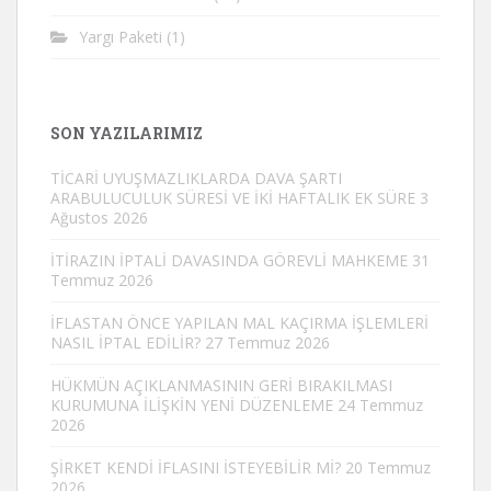
Yargı Paketi
(1)
SON YAZILARIMIZ
TİCARİ UYUŞMAZLIKLARDA DAVA ŞARTI
ARABULUCULUK SÜRESİ VE İKİ HAFTALIK EK SÜRE
3
Ağustos 2026
İTİRAZIN İPTALİ DAVASINDA GÖREVLİ MAHKEME
31
Temmuz 2026
İFLASTAN ÖNCE YAPILAN MAL KAÇIRMA İŞLEMLERİ
NASIL İPTAL EDİLİR?
27 Temmuz 2026
HÜKMÜN AÇIKLANMASININ GERİ BIRAKILMASI
KURUMUNA İLİŞKİN YENİ DÜZENLEME
24 Temmuz
2026
ŞİRKET KENDİ İFLASINI İSTEYEBİLİR Mİ?
20 Temmuz
2026