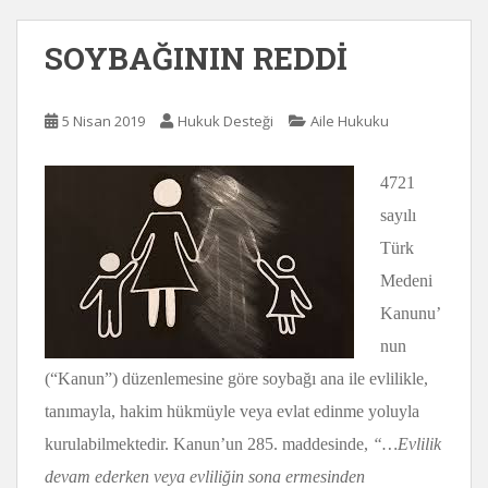
SOYBAĞININ REDDİ
5 Nisan 2019
Hukuk Desteği
Aile Hukuku
4721
sayılı
Türk
Medeni
Kanunu’
nun
(“Kanun”) düzenlemesine göre soybağı ana ile evlilikle,
tanımayla, hakim hükmüyle veya evlat edinme yoluyla
kurulabilmektedir. Kanun’un 285. maddesinde,
“…Evlilik
devam ederken veya evliliğin sona ermesinden