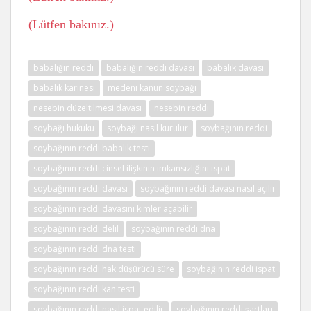
(Lütfen bakınız.)
babalığın reddi
babalığın reddi davası
babalık davası
babalık karinesi
medeni kanun soybağı
nesebin düzeltilmesi davası
nesebin reddi
soybağı hukuku
soybağı nasıl kurulur
soybağının reddi
soybağının reddi babalık testi
soybağının reddi cinsel ilişkinin imkansızlığını ispat
soybağının reddi davası
soybağının reddi davası nasıl açılır
soybağının reddi davasını kimler açabilir
soybağının reddi delil
soybağının reddi dna
soybağının reddi dna testi
soybağının reddi hak düşürücü süre
soybağının reddi ispat
soybağının reddi kan testi
soybağının reddi nasıl ispat edilir
soybağının reddi şartları