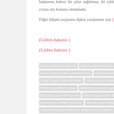
başkasına haksız bir çıkar sağlamışa, iki yıl
cezası söz konusu olmaktadır.
Diğer bilişim suçlarına ilişkin yazılarımız için
(
(Lütfen bakınız.)
(Lütfen bakınız.)
bilişim hukukuna aykırılık
bilişim sisteminde yer 
bilişim sistemindeki verileri bozma
bilişim siste
bilişim suçları ilgili maddeler
bilişim suçları mad
bilişim suçu hapis cezası
bilişim suçu para cezas
bilişim suçu verileri bozma
bilişim suçu verileri 
bilişim suçu verileri yok etme
bilişim suçunu meyd
sistemde mevcut verileri bir başka yere gönderme