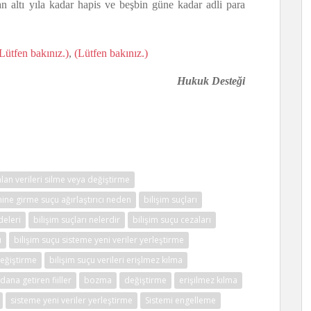
dan altı yıla kadar hapis ve beşbin güne kadar adli para
Lütfen bakınız.)
,
(Lütfen bakınız.)
Hukuk Desteği
alan verileri silme veya değiştirme
mine girme suçu ağırlaştırıcı neden
bilişim suçları
deleri
bilişim suçları nelerdir
bilişim suçu cezaları
ı
bilişim suçu sisteme yeni veriler yerleştirme
değiştirme
bilişim suçu verileri erişlmez kılma
ana getiren fiiller
bozma
değiştirme
erişilmez kılma
sisteme yeni veriler yerleştirme
Sistemi engelleme