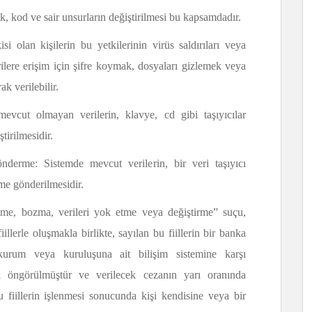
erik, kod ve sair unsurların değiştirilmesi bu kapsamdadır.
isi olan kişilerin bu yetkilerinin virüs saldırıları veya
ilere erişim için şifre koymak, dosyaları gizlemek veya
ak verilebilir.
mevcut olmayan verilerin, klavye, cd gibi taşıyıcılar
tirilmesidir.
nderme: Sistemde mevcut verilerin, bir veri taşıyıcı
eme gönderilmesidir.
me, bozma, verileri yok etme veya değiştirme” suçu,
illerle oluşmakla birlikte, sayılan bu fiillerin bir banka
um veya kuruluşuna ait bilişim sistemine karşı
rak öngörülmüştür ve verilecek cezanın yarı oranında
 fiillerin işlenmesi sonucunda kişi kendisine veya bir