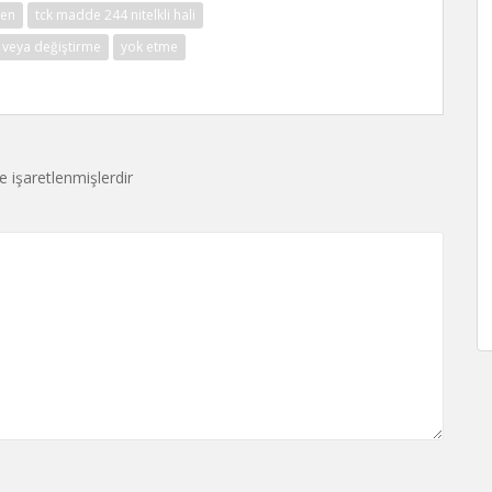
den
tck madde 244 nitelkli hali
e veya değiştirme
yok etme
le işaretlenmişlerdir