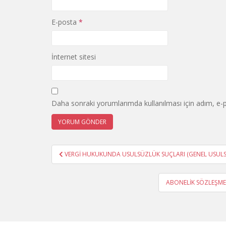
E-posta
*
İnternet sitesi
Daha sonraki yorumlarımda kullanılması için adım, e-p
Yazı
VERGİ HUKUKUNDA USULSÜZLÜK SUÇLARI (GENEL USULSÜ
gezinmesi
ABONELİK SÖZLEŞMES