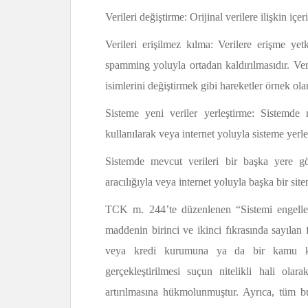
Verileri değiştirme: Orijinal verilere ilişkin iç
Verileri erişilmez kılma: Verilere erişme yetk
spamming yoluyla ortadan kaldırılmasıdır. Ver
isimlerini değiştirmek gibi hareketler örnek olar
Sisteme yeni veriler yerleştirme: Sistemde 
kullanılarak veya internet yoluyla sisteme yerleş
Sistemde mevcut verileri bir başka yere gö
aracılığıyla veya internet yoluyla başka bir sit
TCK m. 244’te düzenlenen “Sistemi engelle
maddenin birinci ve ikinci fıkrasında sayılan fi
veya kredi kurumuna ya da bir kamu kur
gerçekleştirilmesi suçun nitelikli hali ola
artırılmasına hükmolunmuştur. Ayrıca, tüm bu