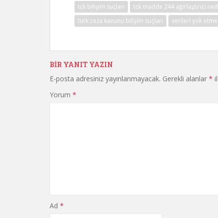
tck bilişim suçları
tck madde 244 ağırlaştırıcı ne
türk ceza kanunu bilişim suçları
verileri yok etm
BIR YANIT YAZIN
E-posta adresiniz yayınlanmayacak.
Gerekli alanlar
*
i
Yorum
*
Ad
*