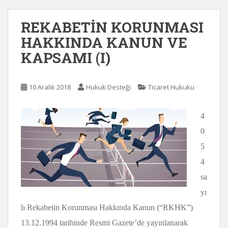
REKABETİN KORUNMASI
HAKKINDA KANUN VE
KAPSAMI (I)
10 Aralık 2018
Hukuk Desteği
Ticaret Hukuku
4
0
5
4
sa
yı
lı Rekabetin Korunması Hakkında Kanun (“RKHK”)
13.12.1994 tarihinde Resmi Gazete’de yayınlanarak