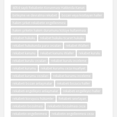
4054 sayılı Rekabetin Korunması Hakkında Kanun
birleşme ve devralma rekabet
bozan veya kısıtlayan haller
hakim şirket rekabetin engellenmesi
hakim şirketin hakim durumunu kötüye kullanması
rekabet hukuku
rekabet hukuku ticaret hukuku
rekabet hukukunda para cezaları
rekabet ihlalleri
rekabet kanunu
rekabet kanunu ihlaller
rekabet kurulu
rekabet kurulu cezaları
rekabet kurulu inceleme
rekabet kurumu
rekabet kurumu ceza muafiyet
rekabet kurumu cezaları
rekabet kurumu inceleme
rekabeti bozan anlaşmalar
rekabeti bozucu haller
rekabeti engelleyici anlaşmalar
rekabeti engelleyici haller
rekabeti koruyucu hükümler
Rekabeti sınırlayan
rekabetin bozulması
rekabetin bozulması ceza
rekabetin engellenmesi
rekabetin engellenmesi ceza