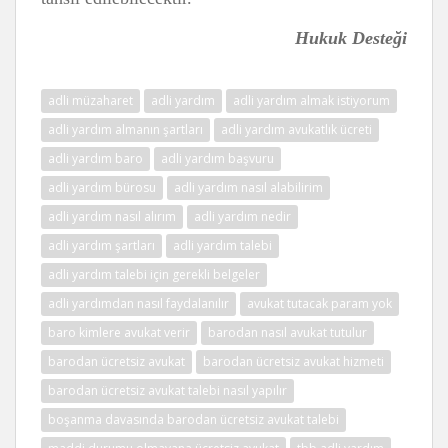
Hukuk Desteği
adli müzaharet
adli yardım
adli yardım almak istiyorum
adli yardım almanın şartları
adli yardım avukatlık ücreti
adli yardım baro
adli yardım başvuru
adli yardım bürosu
adli yardım nasıl alabilirim
adli yardım nasıl alırım
adli yardım nedir
adli yardım şartları
adli yardım talebi
adli yardım talebi için gerekli belgeler
adli yardımdan nasıl faydalanılır
avukat tutacak param yok
baro kimlere avukat verir
barodan nasıl avukat tutulur
barodan ücretsiz avukat
barodan ücretsiz avukat hizmeti
barodan ücretsiz avukat talebi nasıl yapılır
boşanma davasında barodan ücretsiz avukat talebi