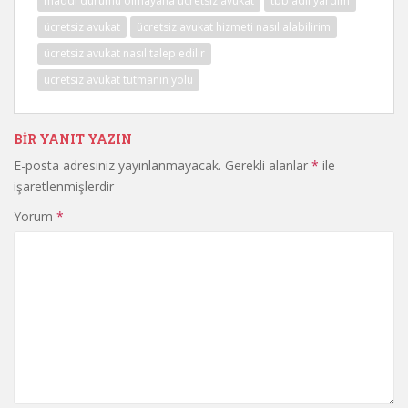
maddi durumu olmayana ücretsiz avukat
tbb adli yardım
ücretsiz avukat
ücretsiz avukat hizmeti nasıl alabilirim
ücretsiz avukat nasıl talep edilir
ücretsiz avukat tutmanın yolu
BIR YANIT YAZIN
E-posta adresiniz yayınlanmayacak.
Gerekli alanlar
*
ile
işaretlenmişlerdir
Yorum
*