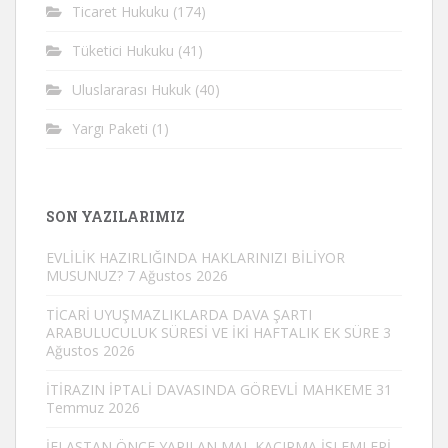
Ticaret Hukuku
(174)
Tüketici Hukuku
(41)
Uluslararası Hukuk
(40)
Yargı Paketi
(1)
SON YAZILARIMIZ
EVLİLİK HAZIRLIĞINDA HAKLARINIZI BİLİYOR
MUSUNUZ?
7 Ağustos 2026
TİCARİ UYUŞMAZLIKLARDA DAVA ŞARTI
ARABULUCULUK SÜRESİ VE İKİ HAFTALIK EK SÜRE
3
Ağustos 2026
İTİRAZIN İPTALİ DAVASINDA GÖREVLİ MAHKEME
31
Temmuz 2026
İFLASTAN ÖNCE YAPILAN MAL KAÇIRMA İŞLEMLERİ