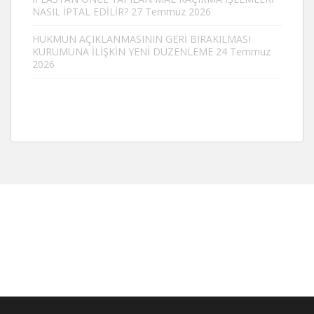
NASIL İPTAL EDİLİR?
27 Temmuz 2026
HÜKMÜN AÇIKLANMASININ GERİ BIRAKILMASI
KURUMUNA İLİŞKİN YENİ DÜZENLEME
24 Temmuz
2026