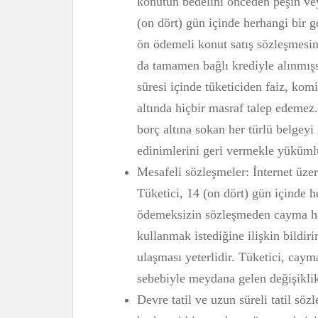
konutun bedelini önceden peşin vey
(on dört) gün içinde herhangi bir 
ön ödemeli konut satış sözleşmesi
da tamamen bağlı krediyle alınmış
süresi içinde tüketiciden faiz, ko
altında hiçbir masraf talep edemez. 
borç altına sokan her türlü belgeyi 
edinimlerini geri vermekle yüküml
Mesafeli sözleşmeler: İnternet üzer
Tüketici, 14 (on dört) gün içinde h
ödemeksizin sözleşmeden cayma hak
kullanmak istediğine ilişkin bildiri
ulaşması yeterlidir. Tüketici, caym
sebebiyle meydana gelen değişikli
Devre tatil ve uzun süreli tatil söz