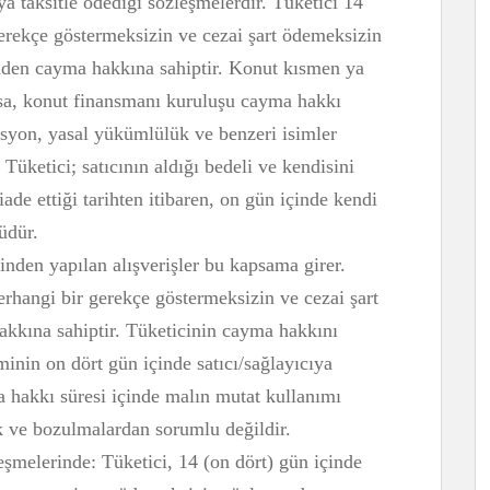
a taksitle ödediği sözleşmelerdir. Tüketici 14
gerekçe göstermeksizin ve cezai şart ödemeksizin
nden cayma hakkına sahiptir. Konut kısmen ya
sa, konut finansmanı kuruluşu cayma hakkı
misyon, yasal yükümlülük ve benzeri isimler
Tüketici; satıcının aldığı bedeli ve kendisini
iade ettiği tarihten itibaren, on gün içinde kendi
üdür.
inden yapılan alışverişler bu kapsama girer.
erhangi bir gerekçe göstermeksizin ve cezai şart
kına sahiptir. Tüketicinin cayma hakkını
minin on dört gün içinde satıcı/sağlayıcıya
a hakkı süresi içinde malın mutat kullanımı
k ve bozulmalardan sorumlu değildir.
leşmelerinde: Tüketici, 14 (on dört) gün içinde