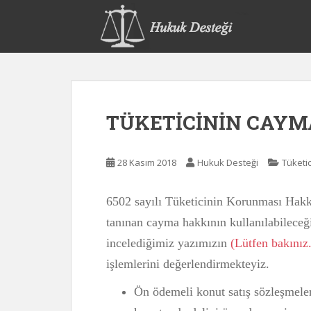
S
k
i
p
t
o
m
TÜKETİCİNİN CAYMA
a
i
n
28 Kasım 2018
Hukuk Desteği
Tüketi
c
o
n
6502 sayılı Tüketicinin Korunması Hakk
t
tanınan cayma hakkının kullanılabileceği 
e
incelediğimiz yazımızın
(Lütfen bakınız.
n
t
işlemlerini değerlendirmekteyiz.
Ön ödemeli konut satış sözleşmeleri