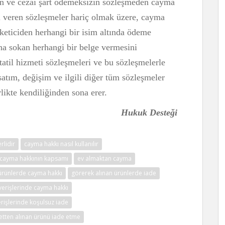
in ve cezai şart ödemeksizin sözleşmeden cayma
ı veren sözleşmeler hariç olmak üzere, cayma
üketiciden herhangi bir isim altında ödeme
ına sokan herhangi bir belge vermesini
 tatil hizmeti sözleşmeleri ve bu sözleşmelerle
satım, değişim ve ilgili diğer tüm sözleşmeler
likte kendiliğinden sona erer.
Hukuk Desteği
rlidir
cayma hakkı nasıl kullanılır
cayma hakkının kapsamı
ev almaktan cayma
ürünlerde cayma hakkı
görerek alınan ürünlerde iade
şverişlerinde cayma hakkı
erişlerinde koşulsuz iade
etten alınan ürünü iade etme