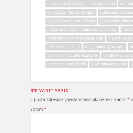
internetten alınan ürünü iade etme hakkı
interne
konut satışında cayma hakkı
konut satışında iad
koşulsuz iade hakkı kapsamı
mağazadan alınan 
mağazadan alınan ürünlerde cayma hakkı
mesafe
mesafeli satışlarda koşulsuz iade
mesafeli sözl
müşterilerin hakları
müşterinin cayma hakkı
m
satın alınan tatilden vazgeçme
taksitli ev satışı
tüketicinin cayma hakkı
tüketicinin iade hakkı
ü
BIR YANIT YAZIN
E-posta adresiniz yayınlanmayacak.
Gerekli alanlar
*
i
Yorum
*