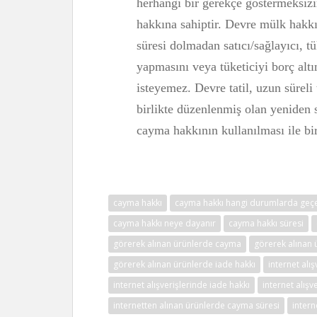
herhangi bir gerekçe göstermeksiz
hakkına sahiptir. Devre mülk hakk
süresi dolmadan satıcı/sağlayıcı, t
yapmasını veya tüketiciyi borç alt
isteyemez. Devre tatil, uzun süreli
birlikte düzenlenmiş olan yeniden 
cayma hakkının kullanılması ile bir
cayma hakkı
cayma hakkı hangi durumlarda geçe
cayma hakkı neye dayanır
cayma hakkı süresi
görerek alınan ürünlerde cayma
görerek alınan 
görerek alınan ürünlerde iade hakkı
internet alı
internet alışverişlerinde iade hakkı
internet alışv
internetten alınan ürünlerde cayma süresi
intern