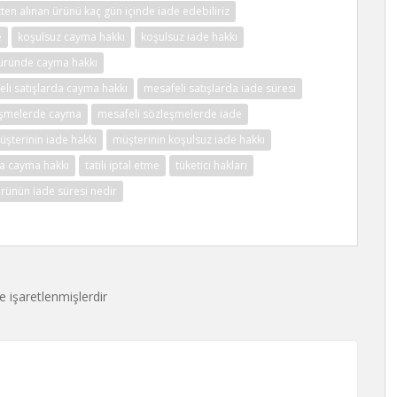
tten alınan ürünü kaç gün içinde iade edebiliriz
e
koşulsuz cayma hakkı
koşulsuz iade hakkı
üründe cayma hakkı
li satışlarda cayma hakkı
mesafeli satışlarda iade süresi
eşmelerde cayma
mesafeli sözleşmelerde iade
üşterinin iade hakkı
müşterinin koşulsuz iade hakkı
nda cayma hakkı
tatili iptal etme
tüketici hakları
rünün iade süresi nedir
le işaretlenmişlerdir