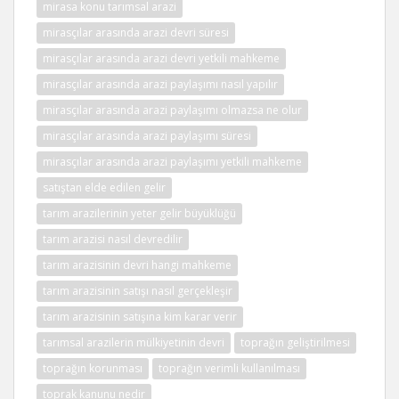
mirasa konu tarımsal arazi
mirasçılar arasında arazi devri süresi
mirasçılar arasında arazi devri yetkili mahkeme
mirasçılar arasında arazi paylaşımı nasıl yapılır
mirasçılar arasında arazi paylaşımı olmazsa ne olur
mirasçılar arasında arazi paylaşımı süresi
mirasçılar arasında arazi paylaşımı yetkili mahkeme
satıştan elde edilen gelir
tarım arazilerinin yeter gelir büyüklüğü
tarım arazisi nasıl devredilir
tarım arazisinin devri hangi mahkeme
tarım arazisinin satışı nasıl gerçekleşir
tarım arazisinin satışına kim karar verir
tarımsal arazilerin mülkiyetinin devri
toprağın geliştirilmesi
toprağın korunması
toprağın verimli kullanılması
toprak kanunu nedir