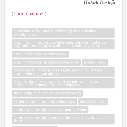
Hukuk Desteği
(Lütfen bakınız.)
aile malları ortaklığına veya kazanç paylı aile malları
ortaklığına devri
arazinin bir mirasçıya veya eğer yeter gelirli tarımsal arazi
büyüklüklerini karşılıyorsa birden fazla mirasçıya devri
arazinin mirasçılar arasında devri
arazinin mirasçılar arasında paylaşılması
arazinin satışı
birden çok ehil mirasçı varsa asgari geçimini bu tarımsal
arazilerden sağlayan mirasçı
birden fazla ehil mirasçı varsa ve bu mirasçılar miras
haricinde de tarımsal arazilere sahiplerse
devir ile ilgili tüm harçlar ve damga vergisi
kardeşlerimle mirası nasıl bölüşeceğiz
miras payı nedir
miras payı oranında arazi paylaşımı nasıl olur
miras payı oranında hissedar oldukları bir limited şirkete
devri