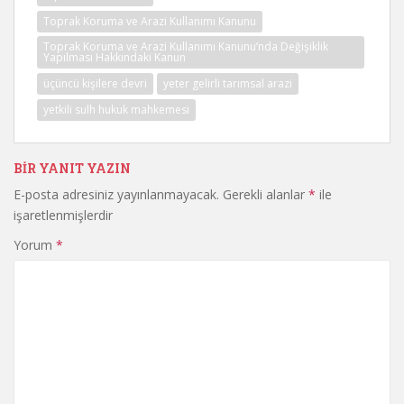
Toprak Koruma ve Arazi Kullanımı Kanunu
Toprak Koruma ve Arazi Kullanımı Kanunu’nda Değişiklik
Yapılması Hakkındaki Kanun
üçüncü kişilere devri
yeter gelirli tarımsal arazi
yetkili sulh hukuk mahkemesi
BIR YANIT YAZIN
E-posta adresiniz yayınlanmayacak.
Gerekli alanlar
*
ile
işaretlenmişlerdir
Yorum
*