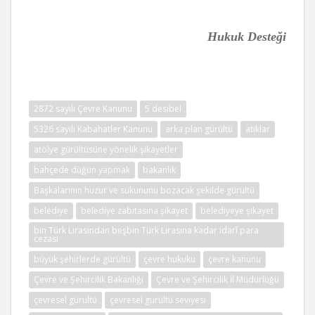
Hukuk Desteği
2872 sayılı Çevre Kanunu
5 desibel
5326 sayılı Kabahatler Kanunu
arka plan gürültü
atıklar
atölye gürültüsüne yönelik şikayetler
bahçede düğün yapmak
bakanlık
Başkalarının huzur ve sükununu bozacak şekilde gürültü
belediye
belediye zabıtasına şikayet
belediyeye şikayet
bin Türk Lirasından beşbin Türk Lirasına kadar idarî para
cezası
büyük şehirlerde gürültü
çevre hukuku
çevre kanunu
Çevre ve Şehircilik Bakanlığı
Çevre ve Şehircilik İl Müdürlüğü
çevresel gürültü
çevresel gürültü seviyesi