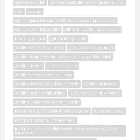
çevresel zararlar
çevreye rahatsızlık verecek düzeydeki ses
dbA
desibel
eğlence gürültüsü için 12.000 Türk Lirası idarî para cezası
eğlence yerindeki gürültü
elli Türk Lirası idarî para cezası
fabrika gürültüsü
gürültü kirliliği nedir
gürültü kirliliği şikayet merci
gürültü kontrol tedbirleri
gürültü ölçüm metotlarına ilişkin açıklayıcı dokümanlar
gürültü ölçümü
gürültü seviyeleri
gürültü ve titreşim oluşturulması
gürültünün fizyolojik etkileri nelerdir
gürültünün kaynağı
gürültünün psikolojik etkileri
gürültüye ilişkin dökumanlar
gürültüyü önleme tedbirleri nelerdir
hayvan sesi gürültüsüne yönelik şikayetler
İdari para cezası
idari para cezasına kim karar verir
idarî para cezasına kolluk veya belediye zabıta görevlileri
karar verir.