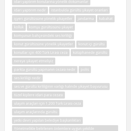
idari yaptırım konularına yönelik dokümanlar
idari yaptırım nedir
istanbulda gürültü şikayet oranları
işyeri gürültüsüne yönelik şikayetler
jandarma
kabahat
kolluk
komşu gürültüsünü şikayet
komşunun bahçesindeki ses kirliliği
konut gürültüsüne yönelik şikayetler
konut içi gürültü
konutlar için 400 Türk Lirası ceza
kütüphanede gürültü
nereye şikayet etmeliyiz
parkta gürültü yapmanın cezası nedir
polis
ses kirliliği nedir
ses ve gürültü kirliliğinin varlığı halinde şikayet başvurusu
tüzel kişilere idari para cezası
ulaşım araçları için 1.200 Türk Lirası ceza
ulaşım araçlarında gürültü
yetki devri yapılan belediye başkanlıkları
Yönetmelikle belirlenen önlemlere uygun şekilde