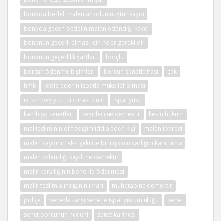
bonoda bedeli malen ahzolunmuştur kaydı
bonoda geçen bedelin malen ödendiği kaydı
bononun geçerli olması için neler gereklidir
bononun geçerlilik şartları
borçlu
borcun ödenme biçimleri
borcun senetle ifası
çek
hmk
iddia edenin ispatla mükellef olması
iki bin beş yüz türk lirası sınırı
ispat yükü
kambiyo senetleri
keşideci ne demektir
kesin hüküm
mal tesliminin olmadığını iddia eden kişi
malen ibaresi
malen kaydının aksi şekilde bir ilişkinin varlığını kanıtlama
malen ödendiği kaydı ne demektir
malın karşılığının bono ile ödenmesi
malın teslim alındığının ikrarı
muhatap ne demektir
poliçe
senede karşı senetle ispat yükümlülüğü
senet
senet borcunun nedeni
senet karinesi