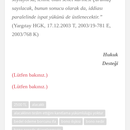
sayılacak, bunun sonucu olarak da, iddiası
paralelinde ispat yükünü de üstlenecektir.”
(Yargıtay HGK, 17.12.2003 T, 2003/19-781 E,
2003/768 K)
Hukuk
Desteği
(Lütfen bakınız.)
(Lütfen bakınız.)
2500 TL
alacaklı
alacaklının teslim ettiğini kanıtlama yükümlülüğü yoktur
bedel ödeme borcunu ifa
bono ilişkisi
bono nedir
bono nerede düzenlenmiştir