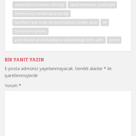
senet karinesi lehine olan kişi
senet metninde yazılı kayıt
Senete karşı tanıkla ispat yasağı
tarafların açık onay vermesi halinde tanıkla ispat
ttk
türk ticaret kanunu
yazılı ikrarın aksini kanıtlama yükümlülüğü kime aittir
yemin
BIR YANIT YAZIN
E-posta adresiniz yayınlanmayacak.
Gerekli alanlar
*
ile
işaretlenmişlerdir
Yorum
*