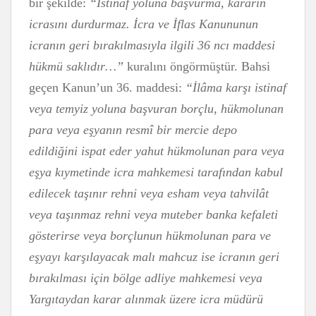
bir şekilde:
“İstinaf yoluna başvurma, kararın
icrasını durdurmaz. İcra ve İflas Kanununun
icranın geri bırakılmasıyla ilgili 36 ncı maddesi
hükmü saklıdır…”
kuralını öngörmüştür. Bahsi
geçen Kanun’un 36. maddesi:
“İlâma karşı istinaf
veya temyiz yoluna başvuran borçlu, hükmolunan
para veya eşyanın resmî bir mercie depo
edildiğini ispat eder yahut hükmolunan para veya
eşya kıymetinde icra mahkemesi tarafından kabul
edilecek taşınır rehni veya esham veya tahvilât
veya taşınmaz rehni veya muteber banka kefaleti
gösterirse veya borçlunun hükmolunan para ve
eşyayı karşılayacak malı mahcuz ise icranın geri
bırakılması için bölge adliye mahkemesi veya
Yargıtaydan karar alınmak üzere icra müdürü