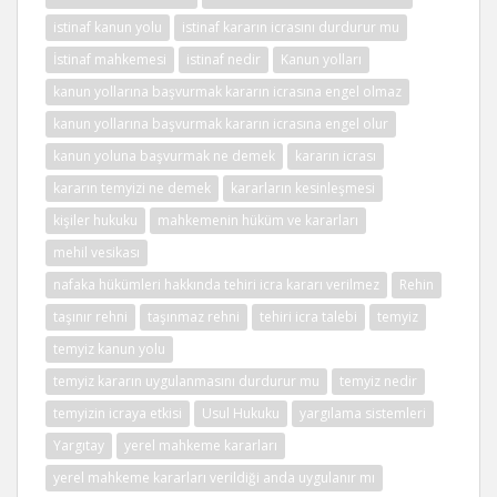
istinaf kanun yolu
istinaf kararın icrasını durdurur mu
İstinaf mahkemesi
istinaf nedir
Kanun yolları
kanun yollarına başvurmak kararın icrasına engel olmaz
kanun yollarına başvurmak kararın icrasına engel olur
kanun yoluna başvurmak ne demek
kararın icrası
kararın temyizi ne demek
kararların kesinleşmesi
kişiler hukuku
mahkemenin hüküm ve kararları
mehil vesikası
nafaka hükümleri hakkında tehiri icra kararı verilmez
Rehin
taşınır rehni
taşınmaz rehni
tehiri icra talebi
temyiz
temyiz kanun yolu
temyiz kararın uygulanmasını durdurur mu
temyiz nedir
temyizin icraya etkisi
Usul Hukuku
yargılama sistemleri
Yargıtay
yerel mahkeme kararları
yerel mahkeme kararları verildiği anda uygulanır mı