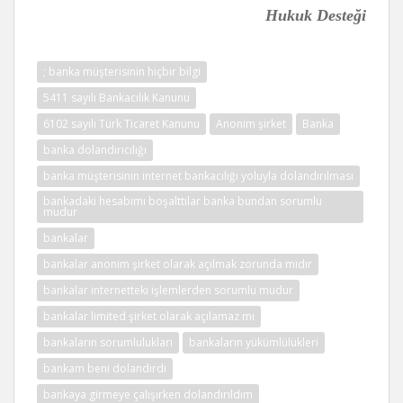
Hukuk Desteği
; banka müşterisinin hiçbir bilgi
5411 sayılı Bankacılık Kanunu
6102 sayılı Türk Ticaret Kanunu
Anonim şirket
Banka
banka dolandırıcılığı
banka müşterisinin internet bankacılığı yoluyla dolandırılması
bankadaki hesabımı boşalttılar banka bundan sorumlu
mudur
bankalar
bankalar anonim şirket olarak açılmak zorunda mıdır
bankalar internetteki işlemlerden sorumlu mudur
bankalar limited şirket olarak açılamaz mı
bankaların sorumlulukları
bankaların yükümlülükleri
bankam beni dolandırdı
bankaya girmeye çalışırken dolandırıldım