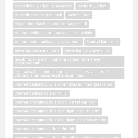
basiretli bir iş adamı gibi hareket
basiretli iş adamı
basiretli ş adamı ne demek
basiretli tacir
bilgim olmadan hesabımdaki para çekildi
dolandırıldıktan sonra bankanın sorumluluğu
dolandırıldım bankanın suçu var mıdır
finansal kuruluşlar
güven kuruluşu ne demek
güven kuruluşu neye denir
hesabımdaki paranın tamamı dolandırıldı nereye
başvurmalıyım
ilgili banka hesabındaki parasının çekilmesi ve internet
vasıtasıyla bir başka hesaba aktarılması
internet bankacılığı kullanırken dikat edilmesi gerekenler
internet bankası dolandırıcılığı
internet ortamında dolandırıcılık nasıl yapılıyor
internet ortamında dolandırıldığımı nasıl anlarım
internet ortamında dolandırıldığımı nereden anlarım
internet ortamındaki dolandırıcılık
internet ortamındaki dolandırıcılıktan bankanın sorumluluğu