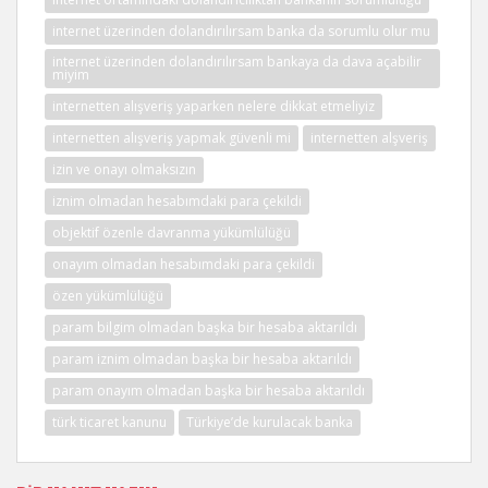
internet üzerinden dolandırılırsam banka da sorumlu olur mu
internet üzerinden dolandırılırsam bankaya da dava açabilir
miyim
internetten alışveriş yaparken nelere dikkat etmeliyiz
internetten alışveriş yapmak güvenli mi
internetten alşveriş
izin ve onayı olmaksızın
iznim olmadan hesabımdaki para çekildi
objektif özenle davranma yükümlülüğü
onayım olmadan hesabımdaki para çekildi
özen yükümlülüğü
param bilgim olmadan başka bir hesaba aktarıldı
param iznim olmadan başka bir hesaba aktarıldı
param onayım olmadan başka bir hesaba aktarıldı
türk ticaret kanunu
Türkiye’de kurulacak banka