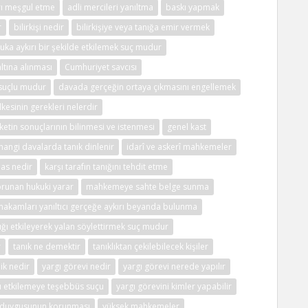
ı meşgul etme
adli mercileri yanıltma
baskı yapmak
r
bilirkişi nedir
bilirkişiye veya tanığa emir vermek
ukuka aykırı bir şekilde etkilemek suç mudur
tına alınması
Cumhuriyet savcısı
 suçlu mudur
davada gerçeğin ortaya çıkmasını engellemek
lkesinin gerekleri nelerdir
eketin sonuçlarının bilinmesi ve istenmesi
genel kast
hangi davalarda tanık dinlenir
idarî ve askerî mahkemeler
mas nedir
karşı tarafın tanığını tehdit etme
runan hukuki yarar
mahkemeye sahte belge sunma
akamları yanıltıcı gerçeğe aykırı beyanda bulunma
ığı etkileyerek yalan söylettirmek suç mudur
r
tanık ne demektir
tanıklıktan çekilebilecek kişiler
lik nedir
yargı görevi nedir
yargı görevi nerede yapılır
ı etkilemeye teşebbüs suçu
yargı görevini kimler yapabilir
n duygusunun korunması
yüksek mahkemeler