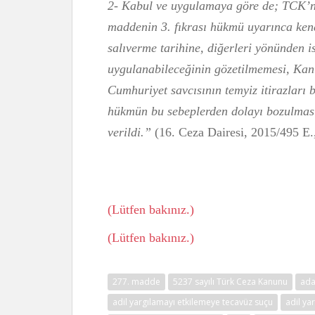
2- Kabul ve uygulamaya göre de; TCK’n
maddenin 3. fıkrası hükmü uyarınca kend
salıverme tarihine, diğerleri yönünden 
uygulanabileceğinin gözetilmemesi, Kanu
Cumhuriyet savcısının temyiz itirazları
hükmün bu sebeplerden dolayı bozulması
verildi.”
(16. Ceza Dairesi, 2015/495 E
(Lütfen bakınız.)
(Lütfen bakınız.)
277. madde
5237 sayılı Türk Ceza Kanunu
ada
adil yargılamayı etkilemeye tecavüz suçu
adil ya