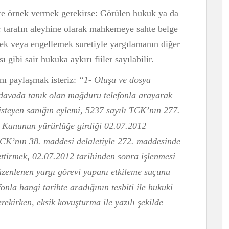
ere örnek vermek gerekirse: Görülen hukuk ya da
er tarafın aleyhine olarak mahkemeye sahte belge
tmek veya engellemek suretiyle yargılamanın diğer
gibi sair hukuka aykırı fiiler sayılabilir.
ını paylaşmak isteriz:
“
1- Oluşa ve dosya
 davada tanık olan mağduru telefonla arayarak
 isteyen sanığın eylemi, 5237 sayılı TCK’nın 277.
ı Kanunun yürürlüğe girdiği 02.07.2012
TCK’nın 38. maddesi delaletiyle 272. maddesinde
ttirmek, 02.07.2012 tarihinden sonra işlenmesi
üzenlenen
yargı görevi yapanı etkileme suçunu
nla hangi tarihte aradığının tesbiti ile hukuki
ekirken, eksik kovuşturma ile yazılı şekilde