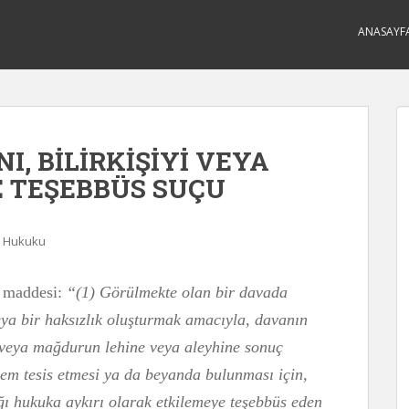
ANASAYF
I, BİLİRKİŞİYİ VEYA
E TEŞEBBÜS SUÇU
 Hukuku
. maddesi:
“(1) Görülmekte olan bir davada
ya bir haksızlık oluşturmak amacıyla, davanın
ın veya mağdurun lehine veya aleyhine sonuç
lem tesis etmesi ya da beyanda bulunması için,
nığı hukuka aykırı olarak etkilemeye teşebbüs eden