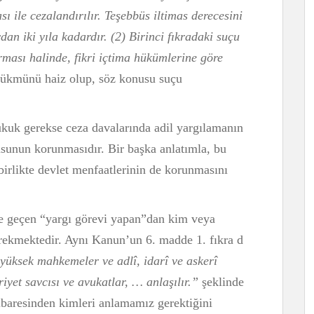
ası ile cezalandırılır. Teşebbüs iltimas derecesini
dan iki yıla kadardır. (2) Birinci fıkradaki suçu
urması halinde, fikri içtima hükümlerine göre
ükmünü haiz olup, söz konusu suçu
kuk gerekse ceza davalarında adil yargılamanın
sunun korunmasıdır. Bir başka anlatımla, bu
birlikte devlet menfaatlerinin de korunmasını
e geçen “yargı görevi yapan”dan kim veya
rekmektedir. Aynı Kanun’un 6. madde 1. fıkra d
yüksek mahkemeler ve adlî, idarî ve askerî
yet savcısı ve avukatlar, … anlaşılır.”
şeklinde
ibaresinden kimleri anlamamız gerektiğini