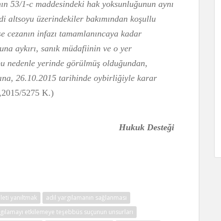
ın 53/1-c maddesindeki hak yoksunluğunun aynı
i altsoyu üzerindekiler bakımından koşullu
ise cezanın infazı tamamlanıncaya kadar
na aykırı, sanık müdafiinin ve o yer
 bu nedenle yerinde görülmüş olduğundan,
na, 26.10.2015 tarihinde oybirliğiyle karar
.,2015/5275 K.)
Hukuk Desteği
leti yanıltmak
adil yargılamanın sağlanması
rgılamayı etkilemeye teşebbüs suçunun unsurları