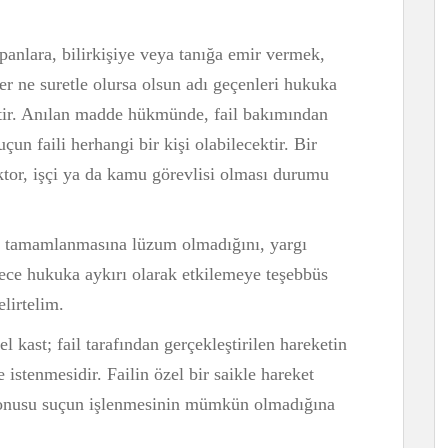
panlara, bilirkişiye veya tanığa emir vermek,
 ne suretle olursa olsun adı geçenleri hukuka
ktir. Anılan madde hükmünde, fail bakımından
çun faili herhangi bir kişi olabilecektir. Bir
ktor, işçi ya da kamu görevlisi olması durumu
, tamamlanmasına lüzum olmadığını, yargı
adece hukuka aykırı olarak etkilemeye teşebbüs
elirtelim.
 kast; fail tarafından gerçekleştirilen hareketin
 istenmesidir. Failin özel bir saikle hareket
 konusu suçun işlenmesinin mümkün olmadığına