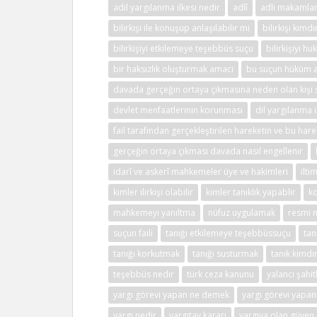
adil yargılanma ilkesi nedir
adlî
adli makamlar
bilirkişi ile konuşup anlaşılabilir mi
bilirkişi kimdi
bilirkişiyi etkilemeye teşebbüs suçu
bilirkişiyi h
bir haksızlık oluşturmak amacı
bu suçun hüküm al
davada gerçeğin ortaya çıkmasına neden olan kişi
devlet menfaatlerinin korunması
dil yargılanma i
fail tarafından gerçekleştirilen hareketin ve bu har
gerçeğin ortaya çıkması davada nasıl engellenir
idarî ve askerî mahkemeler üye ve hakimleri
ilti
kimler ilirkişi olabilir
kimler tanıklık yapablir
ko
mahkemeyi yanıltma
nüfuz uygulamak
resmi m
suçun faili
tanığı etkilemeye teşebbüssuçu
tan
tanığı korkutmak
tanığı susturmak
tanık kimdi
teşebbüs nedir
türk ceza kanunu
yalancı şahit
yargı görevi yapan ne demek
yargı görevi yapan
yargı nedir
yargıtay kararı
yargıya olan güve