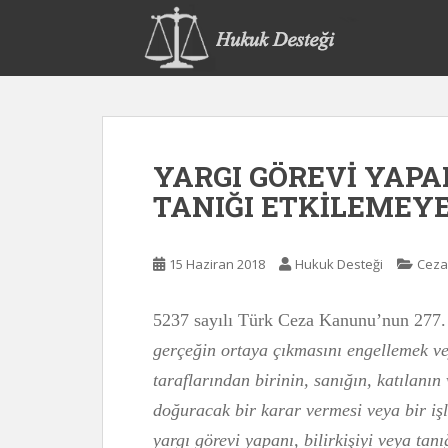
S
k
i
p
t
o
m
YARGI GÖREVİ YAPAN
a
i
TANIĞI ETKİLEMEY
n
c
o
15 Haziran 2018
Hukuk Desteği
Ceza
n
t
5237 sayılı Türk Ceza Kanunu’nun 277
e
gerçeğin ortaya çıkmasını engellemek ve
n
t
taraflarından birinin, sanığın, katılan
doğuracak bir karar vermesi veya bir iş
yargı görevi yapanı, bilirkişiyi veya ta