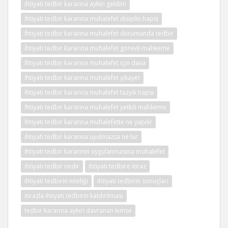
ihtiyati tedbir kararına aykırı geldim
İhtiyati tedbir kararına muhalefet disiplin hapsi
İhtiyati tedbir kararına muhalefet durumunda tedbir
İhtiyati tedbir kararına muhalefet görevli mahkeme
İhtiyati tedbir kararına muhalefet için dava
İhtiyati tedbir kararına muhalefet şikayet
İhtiyati tedbir kararına muhalefet tazyik hapsi
İhtiyati tedbir kararına muhalefet yetkili mahkeme
İhtiyati tedbir kararına muhalefette ne yapılır
ihtiyati tedbir kararına uyulmazsa ne lur
İhtiyati tedbir kararının uygulanmasına muhalefet
ihtiyati tedbir nedir
ihtiyati tedbire itiraz
ihtiyati tedbirin niteliği
ihtiyati tedbirin sonuçları
itirazla ihtiyati tedbirin kaldırılması
tedbir kararına aykırı davranan kimse