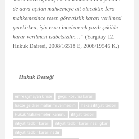
de dava açılan mahkemeye ait olacaktır. İcra
mahkemesince resen görevsizlik kararı verilmesi
gerekirken, işin esası incelenerek yazılı şekilde
karar verilmesi isabetsizdir.…”
(Yargıtay 12.
Hukuk Dairesi, 2008/16518 E, 2008/19546 K.)
Hukuk Desteği
emre uymayan kimse
geçici koruma kararı
hacze geldiler mallarımı vermedim
haksız ihtiyati tedbir
Hukuk Muhakemeleri Kanunu
ihtiyati tedbir
ihtiyati tedbir kararı
ihtiyati tedbir kararı nasıl çıkar
ihtiyati tedbir kararı nedir