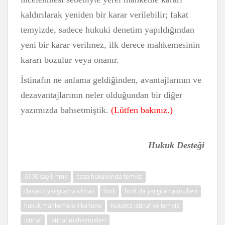
kaldırılarak yeniden bir karar verilebilir; fakat
temyizde, sadece hukuki denetim yapıldığından
yeni bir karar verilmez, ilk derece mahkemesinin
kararı bozulur veya onanır.
İstinafın ne anlama geldiğinden, avantajlarının ve
dezavantajlarının neler olduğundan bir diğer
yazımızda bahsetmiştik.
(Lütfen bakınız.)
Hukuk Desteği
6100 sayılı hmk
ceza hukukunda temyiz
davasız yargılama olmaz
hmk
hmk da yargılama usulleri
hukuk mahkemeleri kanunu
hukukta istinaf ve temyiz
istinaf
istinaf mahkemeleri