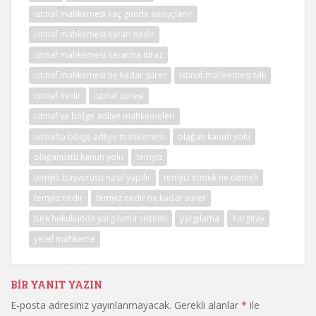
istinaf mahkemesi kaç günde sonuçlanır
istinaf mahkemesi kararı nedir
istinaf mahkemesi kararına itiraz
istinaf mahkemesi ne kadar sürer
istinaf mahkemesi tdk
istinaf nedir
istinaf süresi
istinaf ve bölge adliye mahkemeleri
istinafta bölge adliye mahkemesi
olağan kanun yolu
olağanüstü kanun yolu
temyiz
temyiz başvurusu nasıl yapılır
temyiz etmek ne demek
temyiz nedir
temyiz nedir ne kadar sürer
türk hukukunda yargılama sistemi
yargılama
Yargıtay
yerel mahkeme
BIR YANIT YAZIN
E-posta adresiniz yayınlanmayacak.
Gerekli alanlar
*
ile