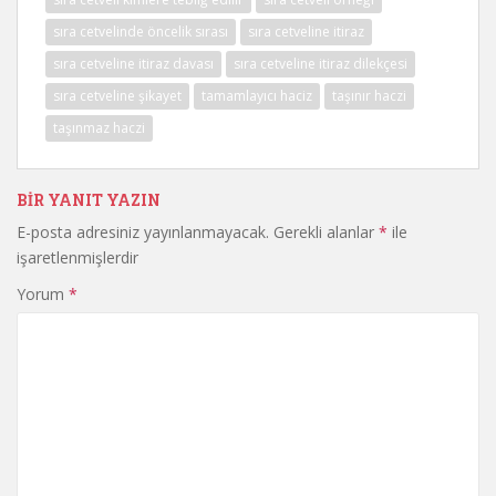
sıra cetvelinde öncelik sırası
sıra cetveline itiraz
sıra cetveline itiraz davası
sıra cetveline itiraz dilekçesi
sıra cetveline şikayet
tamamlayıcı haciz
taşınır haczi
taşınmaz haczi
BIR YANIT YAZIN
E-posta adresiniz yayınlanmayacak.
Gerekli alanlar
*
ile
işaretlenmişlerdir
Yorum
*