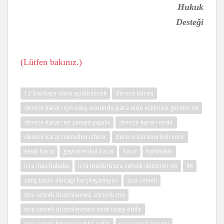
Hukuk
Desteği
(Lütfen bakınız.)
12 bankaya dava açılabilecek
derece kararı
derece kararı için satış sonunda para elde edilmesi gerekir mi
derece kararı ne zaman yapılır
derece kararı nedir
derece kararı nereden istenir
derece kararını kim verir
eksik haciz
gayrimenkul haczi
haciz
hpishakkı
icra iflas hukuku
icra müdürüsıra cetveli düzenler mi
İİK
satış tutarı alacağı karşılayamıyor
sıra cetveli
sıra cetveli düzenlemesi zorunlu mu
sıra cetveli düzenlenmesi nasıl talep edilir
sıra cetveli kimlere tebliğ edilir
sıra cetveli örneği