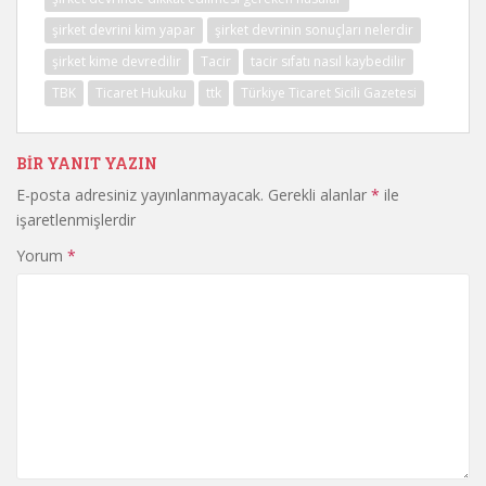
şirket devrini kim yapar
şirket devrinin sonuçları nelerdir
şirket kime devredilir
Tacir
tacir sıfatı nasıl kaybedilir
TBK
Ticaret Hukuku
ttk
Türkiye Ticaret Sicili Gazetesi
BIR YANIT YAZIN
E-posta adresiniz yayınlanmayacak.
Gerekli alanlar
*
ile
işaretlenmişlerdir
Yorum
*