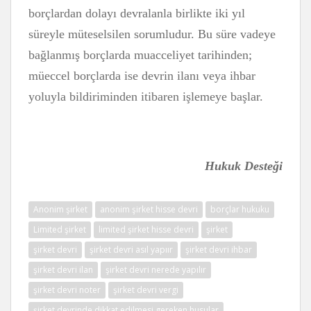
borçlardan dolayı devralanla birlikte iki yıl
süreyle müteselsilen sorumludur. Bu süre vadeye
bağlanmış borçlarda muacceliyet tarihinden;
müeccel borçlarda ise devrin ilanı veya ihbar
yoluyla bildiriminden itibaren işlemeye başlar.
Hukuk Desteği
Anonim şirket
anonim şirket hisse devri
borçlar hukuku
Limited şirket
limited şirket hisse devri
şirket
şirket devri
şirket devri asıl yapıır
şirket devri ihbar
şirket devri ilan
şirket devri nerede yapılır
şirket devri noter
şirket devri vergi
şirket devrinde dikkat edilmesi gereken husular