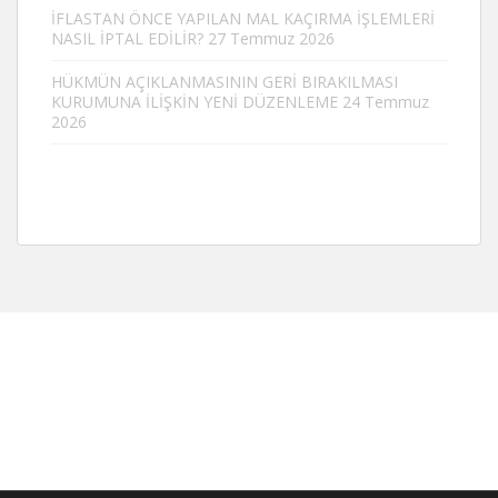
İFLASTAN ÖNCE YAPILAN MAL KAÇIRMA İŞLEMLERİ
NASIL İPTAL EDİLİR?
27 Temmuz 2026
HÜKMÜN AÇIKLANMASININ GERİ BIRAKILMASI
KURUMUNA İLİŞKİN YENİ DÜZENLEME
24 Temmuz
2026