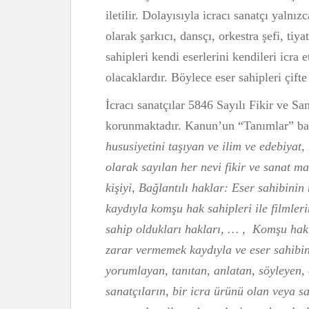
iletilir. Dolayısıyla icracı sanatçı yalnız
olarak şarkıcı, dansçı, orkestra şefi, tiy
sahipleri kendi eserlerini kendileri icra 
olacaklardır. Böylece eser sahipleri çift
İcracı sanatçılar 5846 Sayılı Fikir ve S
korunmaktadır. Kanun’un “Tanımlar” ba
hususiyetini taşıyan ve ilim ve edebiyat,
olarak sayılan her nevi fikir ve sanat ma
kişiyi,
Bağlantılı haklar: Eser sahibini
kaydıyla komşu hak sahipleri ile filmlerin
sahip oldukları hakları, … , Komşu hak
zarar vermemek kaydıyla ve eser sahibini
yorumlayan, tanıtan, anlatan, söyleyen, 
sanatçıların, bir icra ürünü olan veya sa