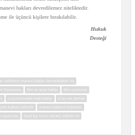
anevi hakları devredilemez niteliktedir.
e ile üçüncü kişilere bırakılabilir.
kuk
Desteği
er sahibinin manevi hakları devredilebilir mi
leri Kanununu
fikri ve sınai haklar
film oyuncusu
mi
icra üzerindeki mali haklar
icracı ne demek
çının hakları nelerdir
manevi hakların kullanımı
ro oyuncusu
tüzel kişi icracı sanatçı olabilir mi