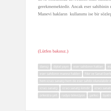
gerekmemektedir. Ancak eser sahibinin m
Manevi hakların kullanımı ise bir sözleşm
Hu
(Lütfen bakınız.)
dansçı
dijital yayın
eser sahibinin hakları
es
eser sahibinin manevi haklerı
Fikir ve Sanat Eser
hem icracı sanatçı hem de eser sahibi olunulabilir 
icracı sanatçı
icracı sanatçı kimdir
icracı sanat
orkestra şefi
radyo televizyon
şarkıcı
tiyat