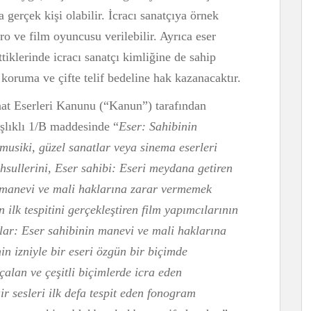
ca gerçek kişi olabilir. İcracı sanatçıya örnek
atro ve film oyuncusu verilebilir. Ayrıca eser
ettiklerinde icracı sanatçı kimliğine de sahip
e koruma ve çifte telif bedeline hak kazanacaktır.
anat Eserleri Kanunu (“Kanun”) tarafından
şlıklı 1/B maddesinde “
Eser: Sahibinin
 musiki, güzel sanatlar veya sinema eserleri
hsullerini,
Eser sahibi: Eseri meydana getiren
n manevi ve mali haklarına zarar vermemek
 ilk tespitini gerçekleştiren film yapımcılarının
lar: Eser sahibinin manevi ve mali haklarına
n izniyle bir eseri özgün bir biçimde
çalan ve çeşitli biçimlerde icra eden
ir sesleri ilk defa tespit eden fonogram