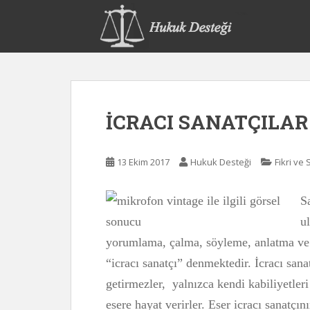
S
k
i
p
t
o
m
İCRACI SANATÇILAR
a
i
n
13 Ekim 2017
Hukuk Desteği
Fikri ve
c
o
n
Sa
t
u
e
yorumlama, çalma, söyleme, anlatma ve ta
n
t
“icracı sanatçı” denmektedir. İcracı sanat
getirmezler, yalnızca kendi kabiliyetler
esere hayat verirler. Eser icracı sanatçı