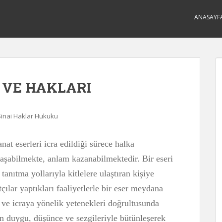
ANASAYF
 VE HAKLARI
 Sinai Haklar Hukuku
nat eserleri icra edildiği sürece halka
laşabilmekte, anlam kazanabilmektedir. Bir eseri
nıtma yollarıyla kitlelere ulaştıran kişiye
çılar yaptıkları faaliyetlerle bir eser meydana
i ve icraya yönelik yetenekleri doğrultusunda
nın duygu, düşünce ve sezgileriyle bütünleşerek