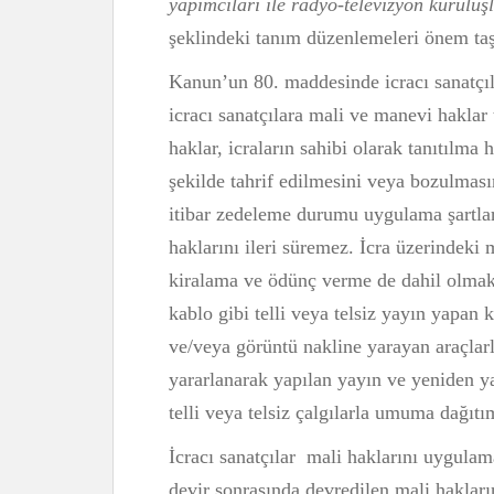
yapımcıları ile radyo-televizyon kuruluş
şeklindeki tanım düzenlemeleri önem taş
Kanun’un 80. maddesinde icracı sanatçıl
icracı sanatçılara mali ve manevi haklar 
haklar, icraların sahibi olarak tanıtılma 
şekilde tahrif edilmesini veya bozulmasın
itibar zedeleme durumu uygulama şartlar
haklarını ileri süremez. İcra üzerindeki m
kiralama ve ödünç verme de dahil olmak
kablo gibi telli veya telsiz yayın yapan k
ve/veya görüntü nakline yarayan araçlarl
yararlanarak yapılan yayın ve yeniden y
telli veya telsiz çalgılarla umuma dağıtı
İcracı sanatçılar mali haklarını uygula
devir sonrasında devredilen mali hakları