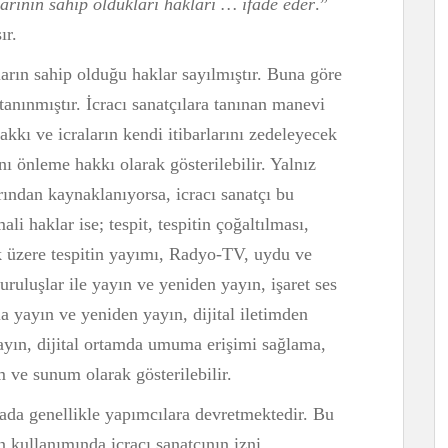
larının sahip oldukları hakları … ifade eder
.”
ır.
arın sahip olduğu haklar sayılmıştır. Buna göre
tanınmıştır. İcracı sanatçılara tanınan manevi
hakkı ve icraların kendi itibarlarını zedeleyecek
ı önleme hakkı olarak gösterilebilir. Yalnız
ından kaynaklanıyorsa, icracı sanatçı bu
ali haklar ise; tespit, tespitin çoğaltılması,
 üzere tespitin yayımı, Radyo-TV, uydu ve
uruluşlar ile yayın ve yeniden yayın, işaret ses
a yayın ve yeniden yayın, dijital iletimden
ayın, dijital ortamda umuma erişimi sağlama,
m ve sunum olarak gösterilebilir.
mada genellikle yapımcılara devretmektedir. Bu
n kullanımında icracı sanatçının izni