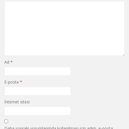
Ad
*
E-posta
*
İnternet sitesi
Daha sonraki yorumlarımda kullanılması için adım, e-posta