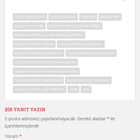
6698 sayılı kanun
bilişim hukuku
internet
Kişisel Veri
kişisel veri nedir
kişisel veriler üzerinde haklar
kişisel verilerin anonim hale getirilmesi
kişisel verilerin imhası
kişisel verilerin işlenmesi
kişisel verilerin kaybolması
Kişisel Verilerin Korunması
Kişisel Verilerin Korunması Kanunu
kişisel verilerin ortadan kaldırılması
kişisel verilerin saklanması
kişisel verilerin silinmesi
kişisel verilerin yok edilmesi
kvkk
veri
BIR YANIT YAZIN
E-posta adresiniz yayınlanmayacak.
Gerekli alanlar
*
ile
işaretlenmişlerdir
Yorum
*