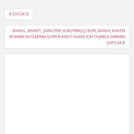
Yazı
ÇOCUK (I)
gezinmesi
BAKKAL, MARKET, ŞARKÜTERİ, KURUYEMİŞÇİ, BÜFE, MANAV, KANTİN
VE EKMEK BAYİLERİNİN İŞYERİ RUHSATI ALMAK İÇİN TAŞIMASI GEREKEN
ŞARTLAR