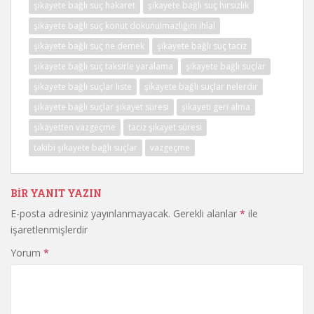
şikayete bağlı suç hakaret
şikayete bağlı suç hırsızlık
şikayete bağlı suç konut dokunulmazlığını ihlal
şikayete bağlı suç ne demek
şikayete bağlı suç taciz
şikayete bağlı suç taksirle yaralama
şikayete bağlı suçlar
şikayete bağlı suçlar liste
şikayete bağlı suçlar nelerdir
şikayete bağlı suçlar şikayet süresi
şikayeti geri alma
şikayetten vazgeçme
taciz şikayet süresi
takibi şikayete bağlı suçlar
vazgeçme
BIR YANIT YAZIN
E-posta adresiniz yayınlanmayacak.
Gerekli alanlar
*
ile
işaretlenmişlerdir
Yorum
*