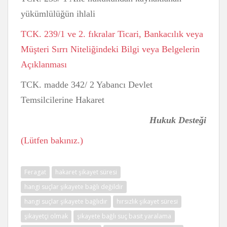
yükümlülüğün ihlali
TCK. 239/1 ve 2. fıkralar Ticari, Bankacılık veya
Müşteri Sırrı Niteliğindeki Bilgi veya Belgelerin
Açıklanması
TCK. madde 342/ 2 Yabancı Devlet
Temsilcilerine Hakaret
Hukuk Desteği
(Lütfen bakınız.)
Feragat
hakaret şikayet süresi
hangi suçlar şikayete bağlı değildir
hangi suçlar şikayete bağlıdır
hırsızlık şikayet süresi
şikayetçi olmak
şikayete bağlı suç basit yaralama