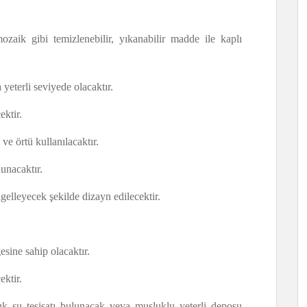
aik gibi temizlenebilir, yıkanabilir madde ile kaplı
 yeterli seviyede olacaktır.
ektir.
ve örtü kullanılacaktır.
unacaktır.
gelleyecek şekilde dizayn edilecektir.
gesine sahip olacaktır.
ektir.
uk su tesisatı bulunacak veya musluklu yeterli deposu