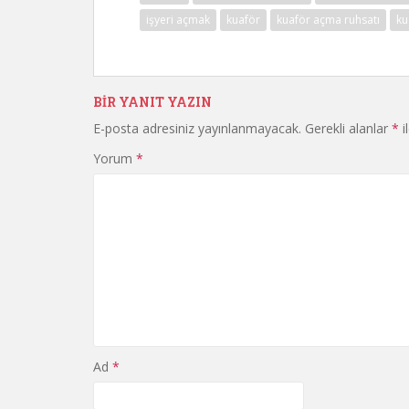
işyeri açmak
kuaför
kuaför açma ruhsatı
ku
BIR YANIT YAZIN
E-posta adresiniz yayınlanmayacak.
Gerekli alanlar
*
i
Yorum
*
Ad
*