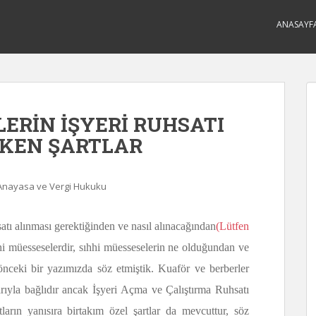
ANASAYF
ERİN İŞYERİ RUHSATI
EKEN ŞARTLAR
 Anayasa ve Vergi Hukuku
satı alınması gerektiğinden ve nasıl alınacağından
(Lütfen
hi müesseselerdir, sıhhi müesseselerin ne olduğundan ve
ceki bir yazımızda söz etmiştik. Kuaför ve berberler
arıyla bağlıdır ancak İşyeri Açma ve Çalıştırma Ruhsatı
arın yanısıra birtakım özel şartlar da mevcuttur, söz