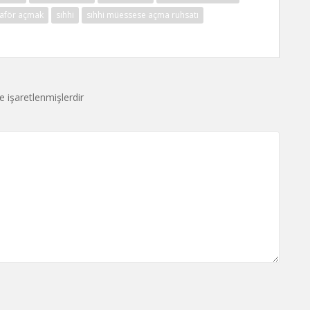
aför açmak
sıhhi
sıhhi müessese açma ruhsatı
le işaretlenmişlerdir