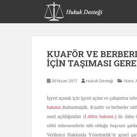
S
k
i
p
t
o
m
KUAFÖR VE BERBERL
a
i
İÇİN TAŞIMASI GER
n
c
o
26 Nisan 2017
Hukuk Desteği
İdare,
n
t
İşyeri açmak için işyeri açma ve çalıştırma ruh
e
bakınız.)
bahsetmiştik. Kuaför ve berberler sıh
n
t
nasıl açıldığından
(Lütfen bakınız.)
da daha ön
sıhhi müesseselerin tabi olduğu başvuru şartl
Verilmesi Hakkında Yönetmelik‘te genel şartl