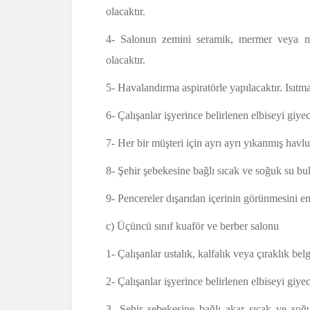
olacaktır.
4- Salonun zemini seramik, mermer veya moz
olacaktır.
5- Havalandırma aspiratörle yapılacaktır. Isıtma
6- Çalışanlar işyerince belirlenen elbiseyi giyec
7- Her bir müşteri için ayrı ayrı yıkanmış havlu 
8- Şehir şebekesine bağlı sıcak ve soğuk su bul
9- Pencereler dışarıdan içerinin görünmesini en
c) Üçüncü sınıf kuaför ve berber salonu
1- Çalışanlar ustalık, kalfalık veya çıraklık bel
2- Çalışanlar işyerince belirlenen elbiseyi giyec
3- Şehir şebekesine bağlı akar sıcak ve soğ