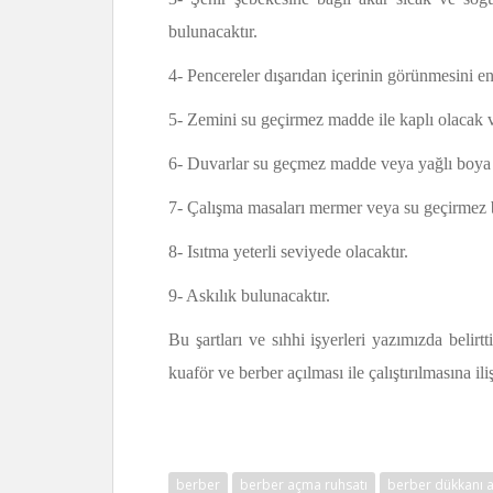
bulunacaktır.
4- Pencereler dışarıdan içerinin görünmesini e
5- Zemini su geçirmez madde ile kaplı olacak ve
6- Duvarlar su geçmez madde veya yağlı boya o
7- Çalışma masaları mermer veya su geçirmez bi
8- Isıtma yeterli seviyede olacaktır.
9- Askılık bulunacaktır.
Bu şartları ve sıhhi işyerleri yazımızda belirtt
kuaför ve berber açılması ile çalıştırılmasına il
berber
berber açma ruhsatı
berber dükkanı 