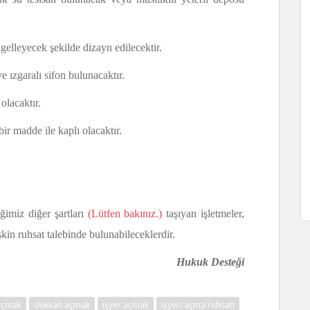
ngelleyecek şekilde dizayn edilecektir.
 ızgaralı sifon bulunacaktır.
lacaktır.
r madde ile kaplı olacaktır.
iğimiz diğer şartları
(Lütfen bakınız.)
taşıyan işletmeler,
işkin ruhsat talebinde bulunabileceklerdir.
Hukuk Desteği
açmak
dükkan açmak
işyer açmak
işyeri açma ruhsatı