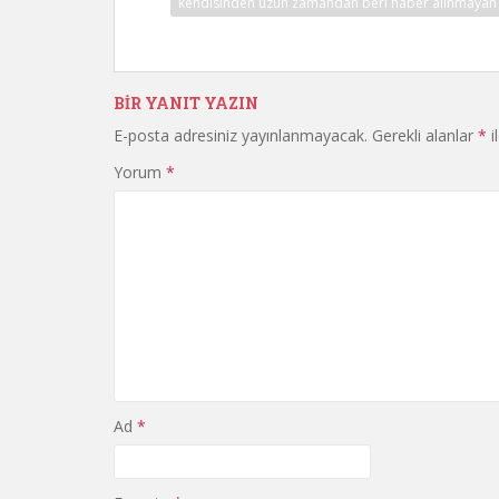
kendisinden uzun zamandan beri haber alınmayan
BIR YANIT YAZIN
E-posta adresiniz yayınlanmayacak.
Gerekli alanlar
*
i
Yorum
*
Ad
*