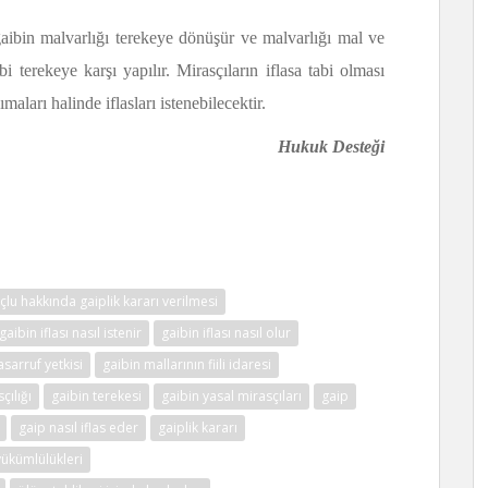
gaibin malvarlığı terekeye dönüşür ve malvarlığı mal ve
ibi terekeye karşı yapılır. Mirasçıların iflasa tabi olması
maları halinde iflasları istenebilecektir.
Hukuk Desteği
çlu hakkında gaiplik kararı verilmesi
gaibin iflası nasıl istenir
gaibin iflası nasıl olur
asarruf yetkisi
gaibin mallarının fiili idaresi
çılığı
gaibin terekesi
gaibin yasal mirasçıları
gaip
gaip nasıl iflas eder
gaiplik kararı
yükümlülükleri