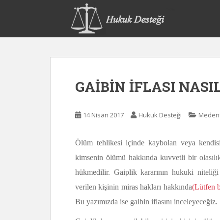
S
k
i
p
t
o
m
GAİBİN İFLASI NASI
a
i
n
14 Nisan 2017
Hukuk Desteği
Medeni
c
o
n
Ölüm tehlikesi içinde kaybolan veya kendi
t
kimsenin ölümü hakkında kuvvetli bir olasılı
e
hükmedilir. Gaiplik kararının hukuki niteli
n
t
verilen kişinin miras hakları hakkında
(Lütfen b
Bu yazımızda ise gaibin iflasını inceleyeceğiz.