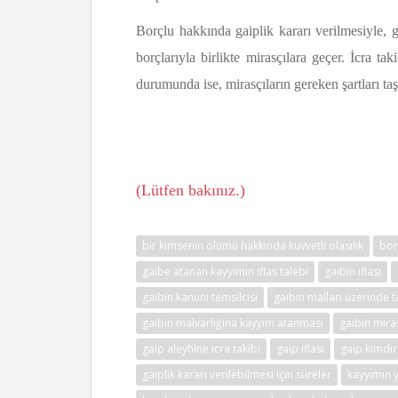
Borçlu hakkında gaiplik kararı verilmesiyle, 
borçlarıyla birlikte mirasçılara geçer. İcra tak
durumunda ise, mirasçıların gereken şartları taşı
(Lütfen bakınız.)
bir kimsenin ölümü hakkında kuvvetli olasılık
bor
gaibe atanan kayyımın iflas talebi
gaibin iflası
gaibin kanuni temsilcisi
gaibin malları üzerinde t
gaibin malvarlığına kayyım atanması
gaibin miras
gaip aleyhine icra takibi
gaip iflası
gaip kimdir
gaiplik kararı verilebilmesi için süreler
kayyımın 