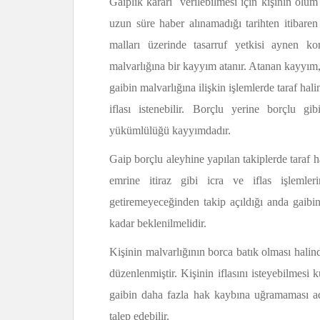
Gaiplik kararı verilebilmesi için kişinin ölüm
uzun süre haber alınamadığı tarihten itibare
malları üzerinde tasarruf yetkisi aynen ko
malvarlığına bir kayyım atanır. Atanan kayyım, 
gaibin malvarlığına ilişkin işlemlerde taraf hali
iflası istenebilir. Borçlu yerine borçlu g
yükümlülüğü kayyımdadır.
Gaip borçlu aleyhine yapılan takiplerde taraf
emrine itiraz gibi icra ve iflas işlemler
getiremeyeceğinden takip açıldığı anda gaib
kadar beklenilmelidir.
Kişinin malvarlığının borca batık olması halind
düzenlenmiştir. Kişinin iflasını isteyebilmesi 
gaibin daha fazla hak kaybına uğramaması adı
talep edebilir.