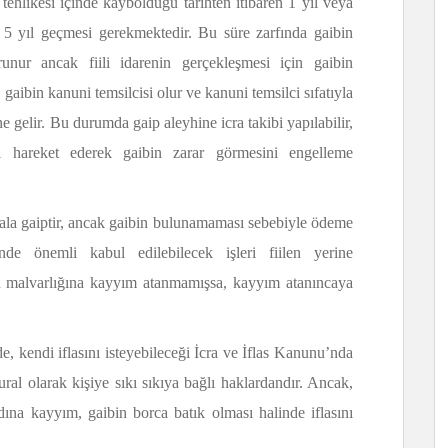
 tehlikesi içinde kaybolduğu tarihten itibaren 1 yıl veya
n 5 yıl geçmesi gerekmektedir. Bu süre zarfında gaibin
runur ancak fiili idarenin gerçekleşmesi için gaibin
gaibin kanuni temsilcisi olur ve kanuni temsilci sıfatıyla
ne gelir. Bu durumda gaip aleyhine icra takibi yapılabilir,
ibi hareket ederek gaibin zarar görmesini engelleme
 hala gaiptir, ancak gaibin bulunamaması sebebiyle ödeme
inde önemli kabul edilebilecek işleri fiilen yerine
in malvarlığına kayyım atanmamışsa, kayyım atanıncaya
e, kendi iflasını isteyebileceği İcra ve İflas Kanunu’nda
kural olarak kişiye sıkı sıkıya bağlı haklardandır. Ancak,
na kayyım, gaibin borca batık olması halinde iflasını