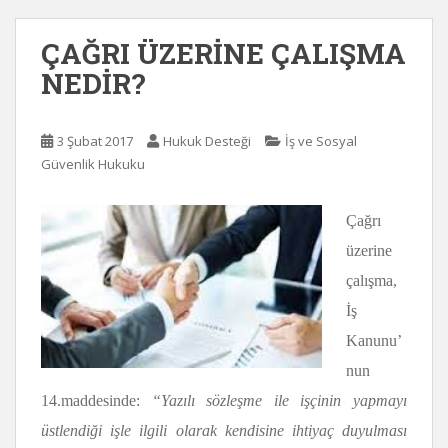
ÇAĞRI ÜZERİNE ÇALIŞMA
NEDİR?
3 Şubat 2017
Hukuk Desteği
İş ve Sosyal
Güvenlik Hukuku
Çağrı
üzerine
çalışma,
İş
Kanunu’
nun
14.maddesinde:
“
Yazılı sözleşme ile işçinin yapmayı
üstlendiği işle ilgili olarak kendisine ihtiyaç duyulması