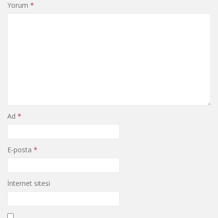
Yorum
*
Ad
*
E-posta
*
İnternet sitesi