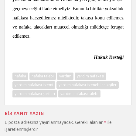
geçmeyeceğini ifade etmeliyiz. Bununla birlikte yoksulluk
nafakası haczedilemez niteliktedir, takasa konu edilemez
ve nafaka alacakları muaccel olmadığı müddetçe feragat
edilemez.
Hukuk Desteği
nafaka
nafaka talebi
yardım
yardım nafakası
yardım nafakası istemi
yardım nafakası istenebilen kişiler
yardım nafakası şartları
yardım nafakası talebi
BIR YANIT YAZIN
E-posta adresiniz yayınlanmayacak.
Gerekli alanlar
*
ile
işaretlenmişlerdir