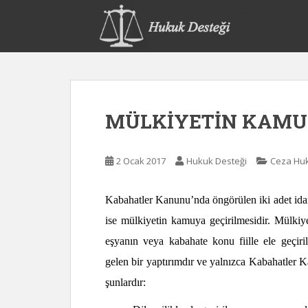
S
k
i
p
t
o
m
MÜLKİYETİN KAMUY
a
i
n
2 Ocak 2017
Hukuk Desteği
Ceza Hu
c
o
n
Kabahatler Kanunu’nda öngörülen iki adet idari 
t
ise mülkiyetin kamuya geçirilmesidir. Mülkiy
e
eşyanın veya kabahate konu fiille ele geçir
n
t
gelen bir yaptırımdır ve yalnızca Kabahatler Ka
şunlardır: