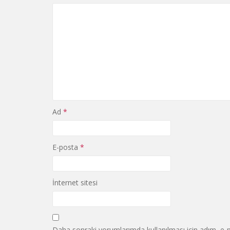
Ad
*
E-posta
*
İnternet sitesi
Daha sonraki yorumlarımda kullanılması için adım, e-p