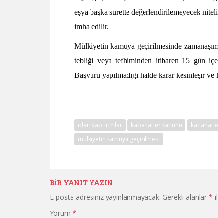
eşya başka surette değerlendirilemeyecek niteli
imha edilir.
Mülkiyetin kamuya geçirilmesinde zamanaşımı 1
tebliği veya tefhiminden itibaren 15 gün içe
Başvuru yapılmadığı halde karar kesinleşir ve k
idari yaptırımlar
kabahatler kanunu
kabahatle
mülkiyetin kamuya geçirilmesi
BIR YANIT YAZIN
E-posta adresiniz yayınlanmayacak.
Gerekli alanlar
*
i
Yorum
*