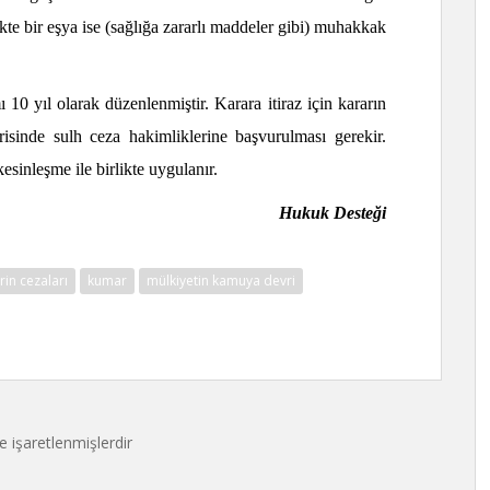
kte bir eşya ise (sağlığa zararlı maddeler gibi) muhakkak
0 yıl olarak düzenlenmiştir. Karara itiraz için kararın
risinde sulh ceza hakimliklerine başvurulması gerekir.
esinleşme ile birlikte uygulanır.
Hukuk Desteği
rin cezaları
kumar
mülkiyetin kamuya devri
le işaretlenmişlerdir