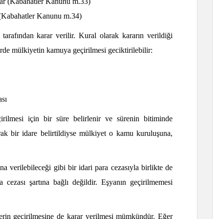
yalar (Kabahatler Kanunu m.33)
r (Kabahatler Kanunu m.34)
rafından karar verilir. Kural olarak kararın verildiği
rde mülkiyetin kamuya geçirilmesi geciktirilebilir:
ası
rilmesi için bir süre belirlenir ve sürenin bitiminde
ak bir idare belirtildiyse mülkiyet o kamu kuruluşuna,
 verilebileceği gibi bir idari para cezasıyla birlikte de
ra cezası şartına bağlı değildir. Eşyanın geçirilmemesi
rin geçirilmesine de karar verilmesi mümkündür. Eğer