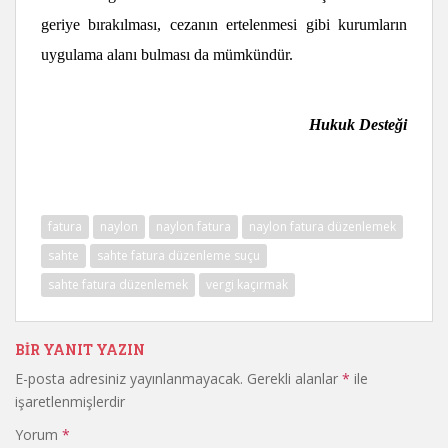
geriye bırakılması, cezanın ertelenmesi gibi kurumların
uygulama alanı bulması da mümkündür.
Hukuk Desteği
fatura
naylon
naylon fatura
naylon fatura düzenlemek
sahte
sahte fatura düzenleme suçu
sahte fatura düzenlemek
vergi kaçırmak
BIR YANIT YAZIN
E-posta adresiniz yayınlanmayacak.
Gerekli alanlar
*
ile
işaretlenmişlerdir
Yorum
*