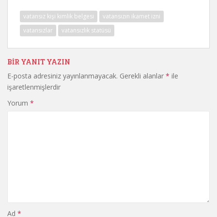
vatansız kişi kimlik belgesi
vatansızın ikamet izni
vatansızlar
vatansızlık statüsü
BIR YANIT YAZIN
E-posta adresiniz yayınlanmayacak.
Gerekli alanlar
*
ile
işaretlenmişlerdir
Yorum
*
Ad
*