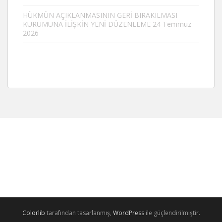
HÜKMÜN AÇIKLANMASININ GERİ BIRAKILMASI
KURUMUNA İLİŞKİN YENİ DÜZENLEME
24 Temmuz
2026
Colorlib
tarafından tasarlanmış,
WordPress
ile güçlendirilmiştir.