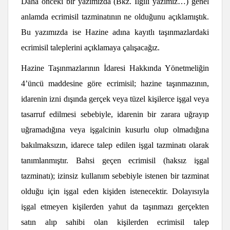
Daha önceki bir yazımızda
(Bkz. İlgili yazımız…)
genel
anlamda ecrimisil tazminatının ne olduğunu açıklamıştık.
Bu yazımızda ise Hazine adına kayıtlı taşınmazlardaki
ecrimisil taleplerini açıklamaya çalışacağız.
Hazine Taşınmazlarının İdaresi Hakkında Yönetmeliğin
4’üncü maddesine göre ecrimisil; hazine taşınmazının,
idarenin izni dışında gerçek veya tüzel kişilerce işgal veya
tasarruf edilmesi sebebiyle, idarenin bir zarara uğrayıp
uğramadığına veya işgalcinin kusurlu olup olmadığına
bakılmaksızın, idarece talep edilen işgal tazminatı olarak
tanımlanmıştır. Bahsi geçen ecrimisil (haksız işgal
tazminatı); izinsiz kullanım sebebiyle istenen bir tazminat
olduğu için işgal eden kişiden istenecektir. Dolayısıyla
işgal etmeyen kişilerden yahut da taşınmazı gerçekten
satın alıp sahibi olan kişilerden ecrimisil talep