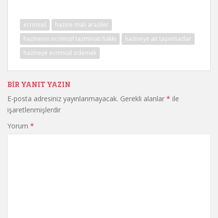
ecrimisil
hazine malı araziler
hazinenin ecrimisil tazminatı hakkı
hazineye ait taşınmazlar
hazineye ecrimisil ödemek
BIR YANIT YAZIN
E-posta adresiniz yayınlanmayacak.
Gerekli alanlar
*
ile
işaretlenmişlerdir
Yorum
*