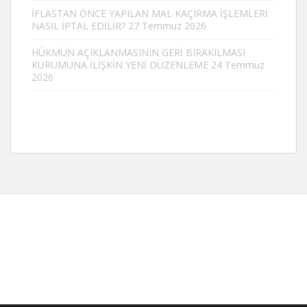
İFLASTAN ÖNCE YAPILAN MAL KAÇIRMA İŞLEMLERİ
NASIL İPTAL EDİLİR?
27 Temmuz 2026
HÜKMÜN AÇIKLANMASININ GERİ BIRAKILMASI
KURUMUNA İLİŞKİN YENİ DÜZENLEME
24 Temmuz
2026