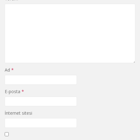
Ad
*
E-posta
*
İnternet sitesi