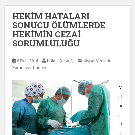
HEKİM HATALARI
SONUCU ÖLÜMLERDE
HEKİMİN CEZAİ
SORUMLULUĞU
6 Ekim 2016
Hukuk Desteği
Kişisel Verilerin
Korunması Kanunu
M
al
pr
a
kt
is;