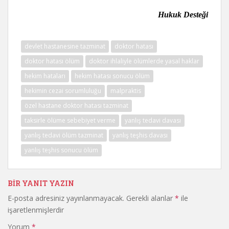
Hukuk Desteği
devlet hastanesine tazminat
doktor hatası
doktor hatası ölüm
doktor ihlaliyle ölümlerde yasal haklar
hekim hataları
hekim hatası sonucu ölüm
hekimin cezai sorumluluğu
malpraktis
özel hastane doktor hatası tazminat
taksirle ölüme sebebiyet verme
yanlış tedavi davası
yanlış tedavi ölüm tazminat
yanlış teşhis davası
yanlış teşhis sonucu ölüm
BIR YANIT YAZIN
E-posta adresiniz yayınlanmayacak.
Gerekli alanlar
*
ile
işaretlenmişlerdir
Yorum
*