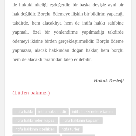
ile hukuki niteliği eşdeğerdir, bir başka deyişle ayni bir
hak değildir. Borçlu, ödemeye ilişkin bir bildirim yapacağı
takdirde, hem alacaklıya hem de intifa hakkı sahibine
yapmalı, özel bir yönlendirme yapılmadığı takdirde
ödemeyi ikisine birden gerçekleştirmelidir. Borçlu ödeme
yapmazsa, alacak hakkından doğan haklar, hem borçlu
hem de alacaklı tarafından talep edilebilir.
Hukuk Desteği
(Lütfen bakınız.)
intifa hakkı
intifa hakkı nedir
intifa hakkı nelere tanınır
intifa hakkı neleri kapsar
intifa hakkının kapsamı
intifa hakkının özellikleri
intifa türleri