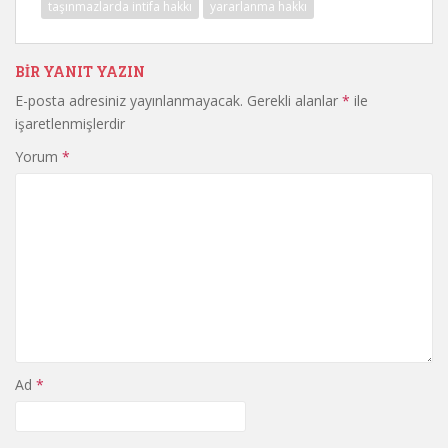
taşınmazlarda intifa hakkı
yararlanma hakkı
BIR YANIT YAZIN
E-posta adresiniz yayınlanmayacak.
Gerekli alanlar
*
ile
işaretlenmişlerdir
Yorum
*
Ad
*