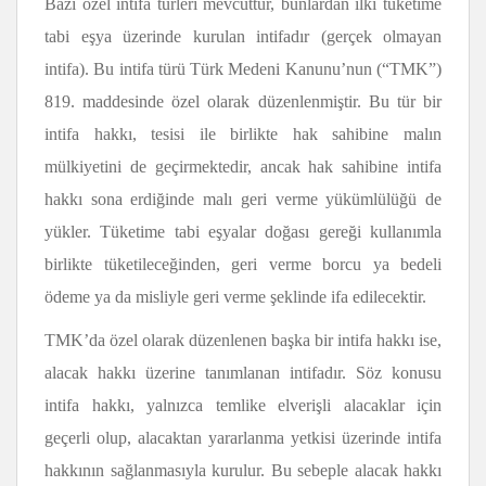
Bazı özel intifa türleri mevcuttur, bunlardan ilki tüketime
tabi eşya üzerinde kurulan intifadır (gerçek olmayan
intifa). Bu intifa türü Türk Medeni Kanunu’nun (“TMK”)
819. maddesinde özel olarak düzenlenmiştir. Bu tür bir
intifa hakkı, tesisi ile birlikte hak sahibine malın
mülkiyetini de geçirmektedir, ancak hak sahibine intifa
hakkı sona erdiğinde malı geri verme yükümlülüğü de
yükler. Tüketime tabi eşyalar doğası gereği kullanımla
birlikte tüketileceğinden, geri verme borcu ya bedeli
ödeme ya da misliyle geri verme şeklinde ifa edilecektir.
TMK’da özel olarak düzenlenen başka bir intifa hakkı ise,
alacak hakkı üzerine tanımlanan intifadır. Söz konusu
intifa hakkı, yalnızca temlike elverişli alacaklar için
geçerli olup, alacaktan yararlanma yetkisi üzerinde intifa
hakkının sağlanmasıyla kurulur. Bu sebeple alacak hakkı