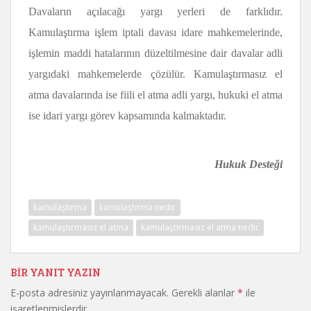
Davaların açılacağı yargı yerleri de farklıdır.
Kamulaştırma işlem iptali davası idare mahkemelerinde,
işlemin maddi hatalarının düzeltilmesine dair davalar adli
yargıdaki mahkemelerde çözülür. Kamulaştırmasız el
atma davalarında ise fiili el atma adli yargı, hukuki el atma
ise idari yargı görev kapsamında kalmaktadır.
Hukuk Desteği
kamulaştırma
kamulaştırma nedir
kamulaştırmasız el atma
kamulaştırmasız el atma nedir
BIR YANIT YAZIN
E-posta adresiniz yayınlanmayacak.
Gerekli alanlar
*
ile
işaretlenmişlerdir