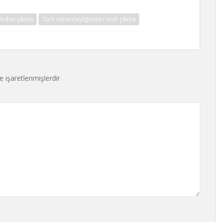
ğından çıkma
Türk vatandaşlığından izinli çıkma
le işaretlenmişlerdir