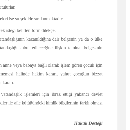
tulurlar.
eri ise şu şekilde sıralanmaktadır:
k isteği belirten form dilekçe.
atandaşlığının kazanıldığına dair belgenin ya da o ülke
andaşlığı kabul edileceğine ilişkin teminat belgesinin
n anne veya babaya bağlı olarak işlem gören çocuk için
lmemesi halinde hakim kararı, yahut çocuğun bizzat
 kararı.
atandaşlık işlemleri için ibraz ettiği yabancı devlet
iler ile aile kütüğündeki kimlik bilgilerinin farklı olması
Hukuk Desteği