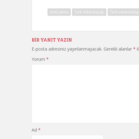
izinli çıkma
Türk Vatandaşlığı
Türk vatandaşlı
BIR YANIT YAZIN
E-posta adresiniz yayınlanmayacak.
Gerekli alanlar
*
i
Yorum
*
Ad
*