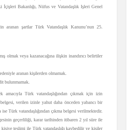
ki İçişleri Bakanlığı, Nüfus ve Vatandaşlık Işleri Genel
için aranan şartlar Türk Vatandaşlık Kanunu’nun 25.
ış olmak veya kazanacağına ilişkin inandırıcı belirtiler
nedeniyle aranan kişilerden olmamak.
hdit bulunmamak.
mek amacıyla Türk vatandaşlığından çıkmak için izin
belgesi, verilen izinle yahut daha önceden yabancı bir
a ise Türk vatandaşlığından çıkma belgesi verilmektedir.
inin geçerliliği, karar tarihinden itibaren 2 yıl süre ile
 kişiye teslimi ile Türk vatandaşlığı kaybedilir ve kişiler