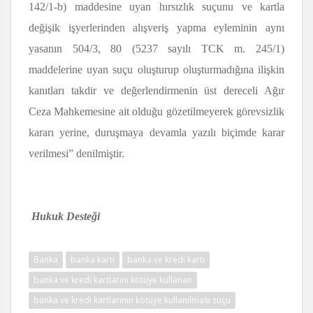
142/1-b) maddesine uyan hırsızlık suçunu ve kartla
değişik işyerlerinden alışveriş yapma eyleminin aynı
yasanın 504/3, 80 (5237 sayılı TCK m. 245/1)
maddelerine uyan suçu oluşturup oluşturmadığına ilişkin
kanıtları takdir ve değerlendirmenin üst dereceli Ağır
Ceza Mahkemesine ait olduğu gözetilmeyerek görevsizlik
kararı yerine, duruşmaya devamla yazılı biçimde karar
verilmesi” denilmiştir.
Hukuk Desteği
Banka
banka kartı
banka ve kredi kartı
banka ve kredi kartlarını kötüye kullanan
banka ve kredi kartlarının kötüye kullanılması suçu