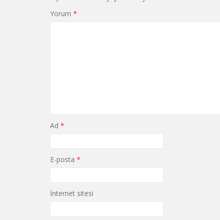
Yorum
*
Ad
*
E-posta
*
İnternet sitesi