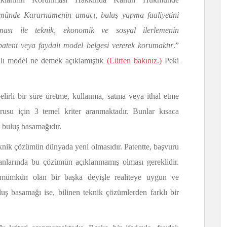
nde Kararnamenin amacı, buluş yapma faaliyetini
ması ile teknik, ekonomik ve sosyal ilerlemenin
 patent veya faydalı model belgesi vererek korumaktır
.”
alı model ne demek açıklamıştık
(Lütfen bakınız.)
Peki
lirli bir süre üretme, kullanma, satma veya ithal etme
rusu için 3 temel kriter aranmaktadır. Bunlar kısaca
e buluş basamağıdır.
 teknik çözümün dünyada yeni olmasıdır. Patentte, başvuru
ganlarında bu çözümün açıklanmamış olması gereklidir.
i mümkün olan bir başka deyişle realiteye uygun ve
uş basamağı ise, bilinen teknik çözümlerden farklı bir