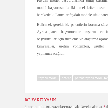
Faydalı model başvurularında buluş basamağı
model başvurusunda iki temel kriter nazara
hareketle kullanıcılar faydalı modele ufak pate
Belirtmek gerekir ki, patentlerin koruma süre
Ayrıca patent başvurucuları araştırma ve 
başvurucuları için inceleme ve araştırma aşama
kimyasallar, üretim yöntemleri, usulle
yapılamayacağıdır.
Hukuk
faydalı model
patent
patent faydalı model far
BIR YANIT YAZIN
E-posta adresiniz yayınlanmayacak.
Gerekli alanlar
*
i