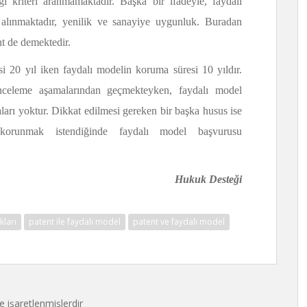
 kriteri aranmamaktadır. Başka bir ifadeyle, faydalı
 alınmaktadır, yenilik ve sanayiye uygunluk. Buradan
nt de demektedir.
si 20 yıl iken faydalı modelin koruma süresi 10 yıldır.
inceleme aşamalarından geçmekteyken, faydalı model
ları yoktur. Dikkat edilmesi gereken bir başka husus ise
r korunmak istendiğinde faydalı model başvurusu
 Desteği
kları
patent ile faydalı model
patent ve faydalı model
le işaretlenmişlerdir