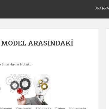
ANASAYF
I MODEL ARASINDAKİ
ve Sinai Haklar Hukuku
 Haklarının Korunması Hakkında Kanun Hükmünde