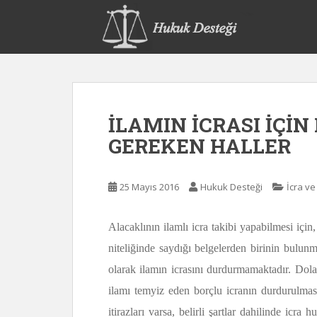
S
k
i
p
t
o
m
İLAMIN İCRASI İÇİN
a
i
GEREKEN HALLER
n
c
o
25 Mayıs 2016
Hukuk Desteği
İcra ve
n
t
Alacaklının ilamlı icra takibi yapabilmesi iç
e
niteliğinde saydığı belgelerden birinin bulun
n
t
olarak ilamın icrasını durdurmamaktadır. Dola
ilamı temyiz eden borçlu icranın durdurulması
itirazları varsa, belirli şartlar dahilinde ic