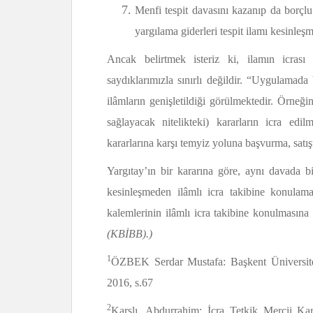
Menfi tespit davasını kazanıp da borçl
yargılama giderleri tespit ilamı kesinle
Ancak belirtmek isteriz ki, ilamın icrası
saydıklarımızla sınırlı değildir. “Uygulamada
ilâmların genişletildiği görülmektedir. Örneğ
sağlayacak nitelikteki) kararların icra edi
kararlarına karşı temyiz yoluna başvurma, satı
Yargıtay’ın bir kararına göre, aynı davada bi
kesinleşmeden ilâmlı icra takibine konulam
kalemlerinin ilâmlı icra takibine konulmasın
(KBİBB).)
1
ÖZBEK Serdar Mustafa: Başkent Üniversites
2016, s.67
2
Karslı, Abdurrahim: İcra Tetkik Mercii Kar