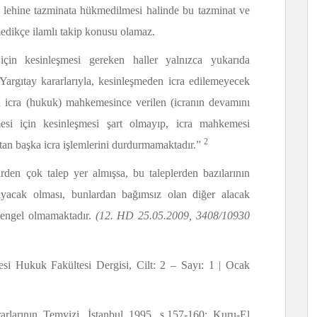
u lehine tazminata hükmedilmesi halinde bu tazminat ve
şmedikçe ilamlı takip konusu olamaz.
 için kesinleşmesi gereken haller yalnızca yukarıda
 Yargıtay kararlarıyla, kesinleşmeden icra edilemeyecek
in icra (hukuk) mahkemesince verilen (icranın devamını
lmesi için kesinleşmesi şart olmayıp, icra mahkemesi
2
ştan başka icra işlemlerini durdurmamaktadır.”
rden çok talep yer almışsa, bu taleplerden bazılarının
ayacak olması, bunlardan bağımsız olan diğer alacak
a engel olmamaktadır.
(12. HD 25.05.2009, 3408/10930
i Hukuk Fakültesi Dergisi, Cilt: 2 – Sayı: 1 | Ocak
arlarının Temyizi, İstanbul 1995, s.157-160; Kuru-El