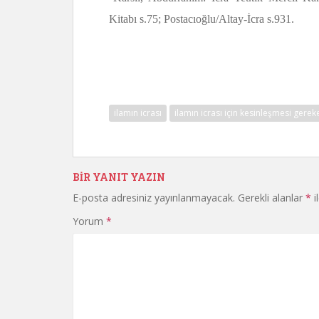
Kitabı s.75; Postacıoğlu/Altay-İcra s.931.
ilamın icrası
ilamın icrası için kesinleşmesi gerek
BIR YANIT YAZIN
E-posta adresiniz yayınlanmayacak.
Gerekli alanlar
*
i
Yorum
*