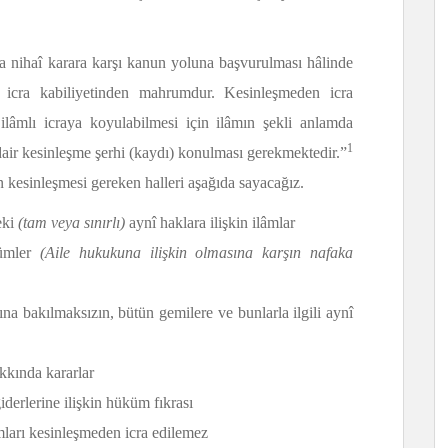
rda nihaî karara karşı kanun yoluna başvurulması hâlinde
 icra kabiliyetinden mahrumdur. Kesinleşmeden icra
lâmlı icraya koyulabilmesi için ilâmın şekli anlamda
1
dair kesinleşme şerhi (kaydı) konulması gerekmektedir.”
n kesinleşmesi gereken halleri aşağıda sayacağız.
eki
(tam veya sınırlı)
aynî haklara ilişkin ilâmlar
kümler
(Aile hukukuna ilişkin olmasına karşın nafaka
ına bakılmaksızın, bütün gemilere ve bunlarla ilgili aynî
kkında kararlar
derlerine ilişkin hüküm fıkrası
mları kesinleşmeden icra edilemez