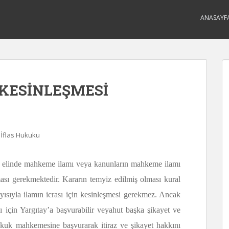
ANASAYF
 KESİNLEŞMESİ
 İflas Hukuku
in, elinde mahkeme ilamı veya kanunların mahkeme ilamı
ması gerekmektedir. Kararın temyiz edilmiş olması kural
yısıyla ilamın icrası için kesinleşmesi gerekmez. Ancak
 için Yargıtay’a başvurabilir veyahut başka şikayet ve
ra hukuk mahkemesine başvurarak itiraz ve şikayet hakkını