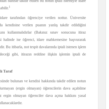
dan bahisle takdir edilen bu notun iptali istemiyle idare
1
bilir.
idare tarafından öğrenciye verilen nottur. Üniversite
da kendisine verilen puanın yanlış takdir edildiğini
ını kullanmalıdırlar (Bakınız sınav sonucuna itiraz
si halinde ise öğrenci, idare mahkemesine başvurarak
edir. Bu itibarla, not tespit davalarında iptali istenen işlem
eceği gibi, itirazın reddine ilişkin işlemin iptali de
lı Taraf
tüsünde bulunan ve kendisi hakkında takdir edilen notun
oldurmayan (ergin olmayan) öğrencilerin dava açabilme
üz ergin olmayan öğrenciler dava açma hakkını yasal
ullanacaklardır.