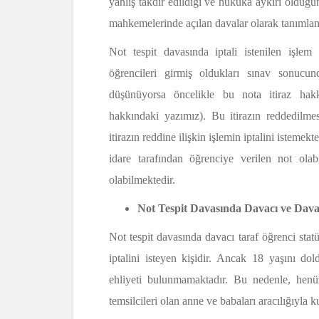
yanlış takdir edildiği ve hukuka aykırı olduğun
mahkemelerinde açılan davalar olarak tanımlana
Not tespit davasında iptali istenilen işlem 
öğrencileri girmiş oldukları sınav sonucun
düşünüyorsa öncelikle bu nota itiraz hakk
hakkındaki yazımız). Bu itirazın reddedilme
itirazın reddine ilişkin işlemin iptalini istemekt
idare tarafından öğrenciye verilen not olabil
olabilmektedir.
Not Tespit Davasında Davacı ve Dava
Not tespit davasında davacı taraf öğrenci sta
iptalini isteyen kişidir. Ancak 18 yaşını d
ehliyeti bulunmamaktadır. Bu nedenle, hen
temsilcileri olan anne ve babaları aracılığıyla k