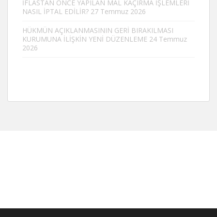
İFLASTAN ÖNCE YAPILAN MAL KAÇIRMA İŞLEMLERİ
NASIL İPTAL EDİLİR?
27 Temmuz 2026
HÜKMÜN AÇIKLANMASININ GERİ BIRAKILMASI
KURUMUNA İLİŞKİN YENİ DÜZENLEME
24 Temmuz
2026