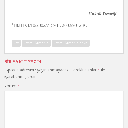
Hukuk Desteği
1
18.HD.1/10/2002/7159 E. 2002/9012 K.
kat
kat mülkiyetinin
kat mülkiyetinin devri
BIR YANIT YAZIN
E-posta adresiniz yayınlanmayacak.
Gerekli alanlar
*
ile
işaretlenmişlerdir
Yorum
*