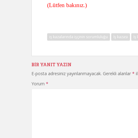
(Lütfen bakınız.)
iş kazalarında işçinin sorumluluğu
İş kazası
İş
BIR YANIT YAZIN
E-posta adresiniz yayınlanmayacak.
Gerekli alanlar
*
i
Yorum
*