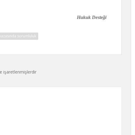
Hukuk Desteği
 kazasında sorumluluk
le işaretlenmişlerdir