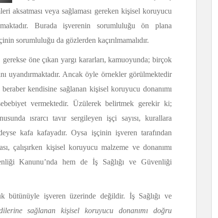
mleri aksatması veya sağlaması gereken kişisel koruyucu
maktadır. Burada işverenin sorumluluğu ön plana
çinin sorumluluğu da gözlerden kaçırılmamalıdır.
 gerekse öne çıkan yargı kararları, kamuoyunda; birçok
ını uyandırmaktadır. Ancak öyle örnekler görülmektedir
a beraber kendisine sağlanan kişisel koruyucu donanımı
sebebiyet vermektedir. Üzülerek belirtmek gerekir ki;
sunda ısrarcı tavır sergileyen işçi sayısı, kurallara
rdeyse kafa kafayadır. Oysa işçinin işveren tarafından
ası, çalışırken kişisel koruyucu malzeme ve donanımı
nliği Kanunu’nda hem de İş Sağlığı ve Güvenliği
 bütünüyle işveren üzerinde değildir. İş Sağlığı ve
ilerine sağlanan kişisel koruyucu donanımı doğru