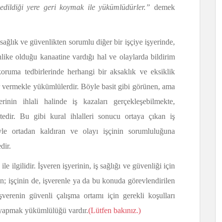
dildiği yere geri koymak ile yükümlüdürler.”
demek
 sağlık ve güvenlikten sorumlu diğer bir işçiye işyerinde,
ehlike olduğu kanaatine vardığı hal ve olaylarda bildirim
koruma tedbirlerinde herhangi bir aksaklık ve eksiklik
 vermekle yükümlülerdir. Böyle basit gibi görünen, ama
inin ihlali halinde iş kazaları gerçekleşebilmekte,
edir. Bu gibi kural ihlalleri sonucu ortaya çıkan iş
yle ortadan kaldıran ve olayı işçinin sorumluluğuna
dir.
e ilgilidir. İşveren işyerinin, iş sağlığı ve güvenliği için
n; işçinin de, işverenle ya da bu konuda görevlendirilen
şverenin güvenli çalışma ortamı için gerekli koşulları
i yapmak yükümlülüğü vardır.
(Lütfen bakınız.)