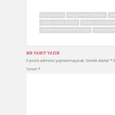
birleşme türleri
hangi şirketler birleşebilir
şir
şirketler hukuku birleşme
şirketler nasıl birleştiril
şirketlerin birleşmesinin sonuçları
ticaret şirketl
BIR YANIT YAZIN
E-posta adresiniz yayınlanmayacak.
Gerekli alanlar
*
i
Yorum
*