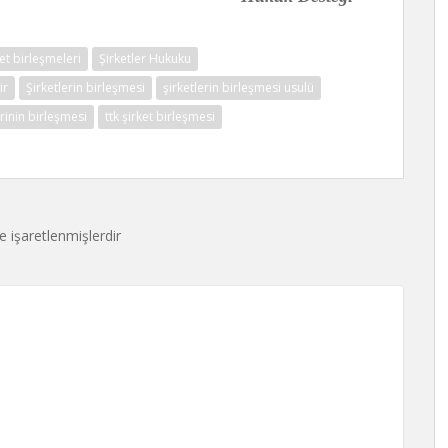
ket birleşmeleri
Şirketler Hukuku
ir
Şirketlerin birleşmesi
şirketlerin birleşmesi usulü
erinin birleşmesi
ttk şirket birleşmesi
le işaretlenmişlerdir