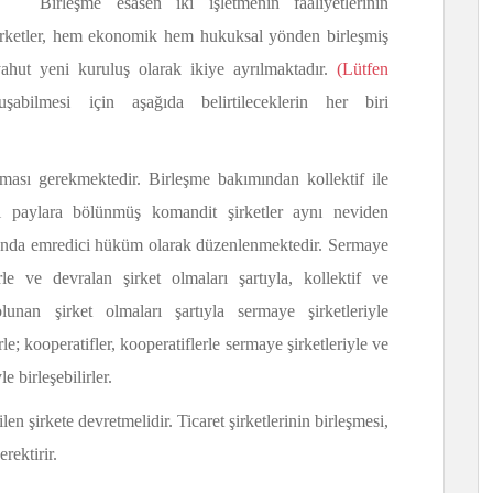
Birleşme esasen iki işletmenin faaliyetlerinin
e şirketler, hem ekonomik hem hukuksal yönden birleşmiş
yahut yeni kuruluş olarak ikiye ayrılmaktadır.
(Lütfen
bilmesi için aşağıda belirtileceklerin her biri
ması gerekmektedir. Birleşme bakımından kollektif ile
i paylara bölünmüş komandit şirketler aynı neviden
’nda emredici hüküm olarak düzenlenmektedir. Sermaye
lerle ve devralan şirket olmaları şartıyla, kollektif ve
olunan şirket olmaları şartıyla sermaye şirketleriyle
le; kooperatifler, kooperatiflerle sermaye şirketleriyle ve
e birleşebilirler.
n şirkete devretmelidir. Ticaret şirketlerinin birleşmesi,
rektirir.