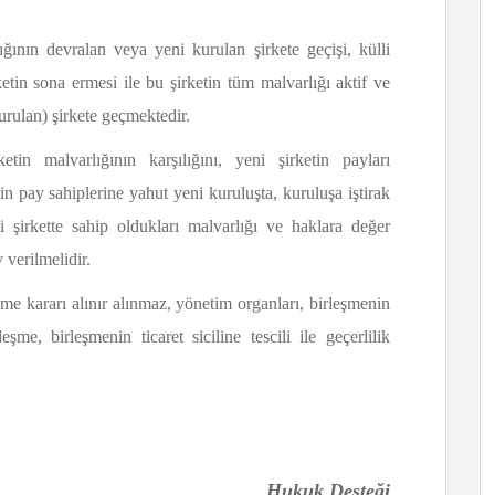
ğının devralan veya yeni kurulan şirkete geçişi, külli
ketin sona ermesi ile bu şirketin tüm malvarlığı aktif ve
kurulan) şirkete geçmektedir.
tin malvarlığının karşılığını, yeni şirketin payları
tin pay sahiplerine yahut yeni kuruluşta, kuruluşa iştirak
i şirkette sahip oldukları malvarlığı ve haklara değer
 verilmelidir.
şme kararı alınır alınmaz, yönetim organları, birleşmenin
leşme, birleşmenin ticaret siciline tescili ile geçerlilik
Hukuk Desteği