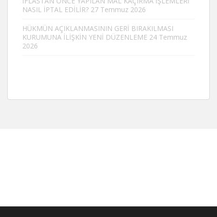
İFLASTAN ÖNCE YAPILAN MAL KAÇIRMA İŞLEMLERİ
NASIL İPTAL EDİLİR?
27 Temmuz 2026
HÜKMÜN AÇIKLANMASININ GERİ BIRAKILMASI
KURUMUNA İLİŞKİN YENİ DÜZENLEME
24 Temmuz
2026