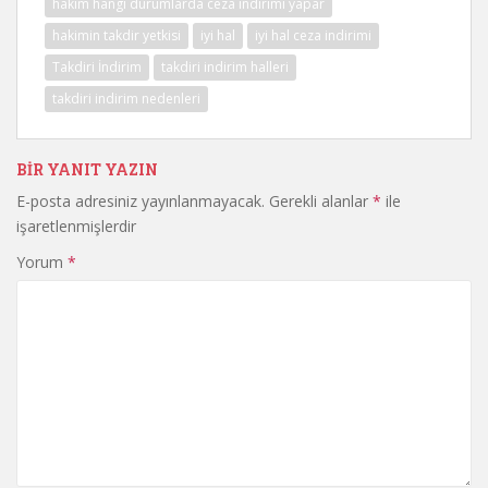
hakim hangi durumlarda ceza indirimi yapar
hakimin takdir yetkisi
iyi hal
iyi hal ceza indirimi
Takdiri İndirim
takdiri indirim halleri
takdiri indirim nedenleri
BIR YANIT YAZIN
E-posta adresiniz yayınlanmayacak.
Gerekli alanlar
*
ile
işaretlenmişlerdir
Yorum
*