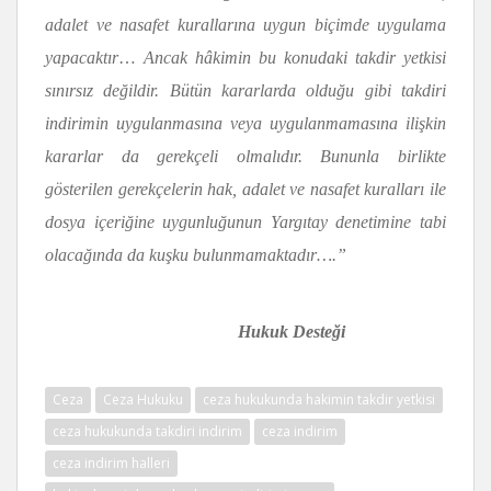
adalet ve nasafet kurallarına uygun biçimde uygulama
yapacaktır
…
Ancak hâkimin bu konudaki takdir yetkisi
sınırsız değildir. Bütün kararlarda olduğu gibi takdiri
indirimin uygulanmasına veya uygulanmamasına ilişkin
kararlar da gerekçeli olmalıdır. Bununla birlikte
gösterilen gerekçelerin hak, adalet ve nasafet kuralları ile
dosya içeriğine uygunluğunun Yargıtay denetimine tabi
olacağında da kuşku bulunmamaktadır….”
Hukuk Desteği
Ceza
Ceza Hukuku
ceza hukukunda hakimin takdir yetkisi
ceza hukukunda takdiri indirim
ceza indirim
ceza indirim halleri