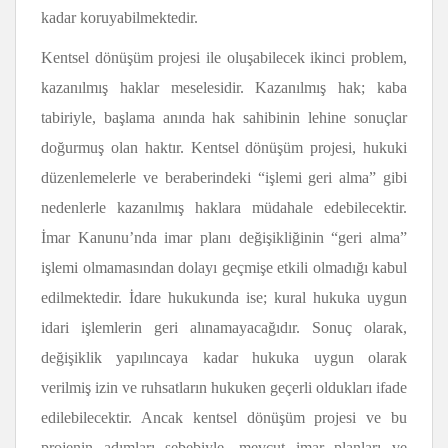
kadar koruyabilmektedir.
Kentsel dönüşüm projesi ile oluşabilecek ikinci problem,
kazanılmış haklar meselesidir. Kazanılmış hak; kaba
tabiriyle, başlama anında hak sahibinin lehine sonuçlar
doğurmuş olan haktır. Kentsel dönüşüm projesi, hukuki
düzenlemelerle ve beraberindeki “işlemi geri alma” gibi
nedenlerle kazanılmış haklara müdahale edebilecektir.
İmar Kanunu’nda imar planı değişikliğinin “geri alma”
işlemi olmamasından dolayı geçmişe etkili olmadığı kabul
edilmektedir. İdare hukukunda ise; kural hukuka uygun
idari işlemlerin geri alınamayacağıdır. Sonuç olarak,
değişiklik yapılıncaya kadar hukuka uygun olarak
verilmiş izin ve ruhsatların hukuken geçerli oldukları ifade
edilebilecektir. Ancak kentsel dönüşüm projesi ve bu
projenin adımları sebebiyle, mevcut imar planları ve