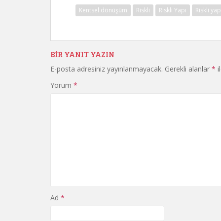
Kentsel dönüşüm
Riskli
Riskli Yapı
Riskli yap
BIR YANIT YAZIN
E-posta adresiniz yayınlanmayacak.
Gerekli alanlar
*
i
Yorum
*
Ad
*