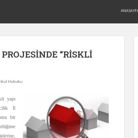
ANASAYF
PROJESİNDE “RİSKLİ
nkul Hukuku
li yapı
ilik İl
onra bir
rlüğüne
lerine,