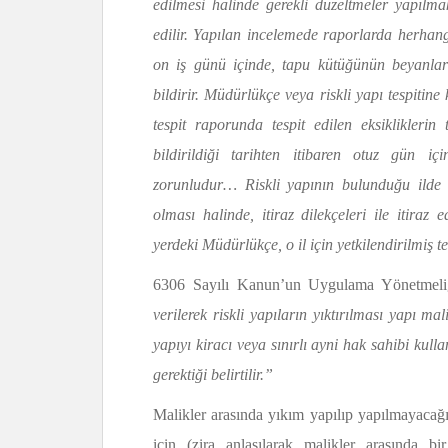
edilmesi halinde gerekli düzeltmeler yapıl
edilir. Yapılan incelemede raporlarda herhangi
on iş günü içinde, tapu kütüğünün beyanlar 
bildirir. Müdürlükçe veya riskli yapı tespitine 
tespit raporunda tespit edilen eksiklikler
bildirildiği tarihten itibaren otuz gün 
zorunludur… Riskli yapının bulunduğu ilde it
olması halinde, itiraz dilekçeleri ile itiraz 
yerdeki Müdürlükçe, o il için yetkilendirilmiş
6306 Sayılı Kanun’un Uygulama Yönetmeli
verilerek riskli yapıların yıktırılması yapı mali
yapıyı kiracı veya sınırlı ayni hak sahibi kull
gerektiği belirtilir.”
Malikler arasında yıkım yapılıp yapılmayacağı
için (zira anlaşılarak malikler arasında b