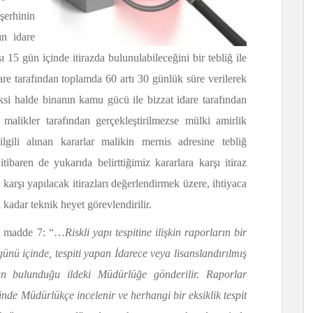
erhinin
n idare
şı 15 gün içinde itirazda bulunulabileceğini bir tebliğ ile
dare tarafından toplamda 60 artı 30 günlük süre verilerek
aksi halde binanın kamu gücü ile bizzat idare tarafından
 malikler tarafından gerçekleştirilmezse mülki amirlik
ilgili alınan kararlar malikin mernis adresine tebliğ
itibaren de yukarıda belirttiğimiz kararlara karşı itiraz
e karşı yapılacak itirazları değerlendirmek üzere, ihtiyaca
 kadar teknik heyet görevlendirilir.
i madde 7: “…
Riskli yapı tespitine ilişkin raporların bir
 günü içinde, tespiti yapan İdarece veya lisanslandırılmış
ın bulunduğu ildeki Müdürlüğe gönderilir. Raporlar
inde Müdürlükçe incelenir ve herhangi bir eksiklik tespit