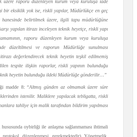
mak üzere raporu düzenleyen kurum veya kuruluşa iade
 bir eksiklik yok ise, riskli yapılar, Müdürlükçe en geç
hanesinde belirtilmek üzere, ilgili tapu müdürlüğüne
karşı yapılan itirazı inceleyen teknik heyetçe, riskli yapı
in tamamının, raporu düzenleyen kurum veya kuruluşa
içinde düzeltilmesi ve raporun Müdürlüğe sunulması
irazı değerlendirecek teknik heyetin teşkil edilmemiş
edilen tespite ilişkin raporlar, riskli yapının bulunduğu
 teknik heyetin bulunduğu ildeki Müdürlüğe gönderilir…”
ği madde 8: “
Altmış günden az olmamak üzere süre
klerinden istenilir. Maliklere yapılacak tebligatta, riskli
ananlara tahliye için malik tarafından bildirim yapılması
 hususunda oybirliği ile anlaşma sağlanmaması ihtimali
ir protokol düzenlenmesi gerekmektedir) Yönetmelik,