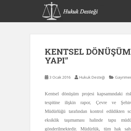
S
k
i
p
t
o
m
KENTSEL DÖNÜŞÜM 
a
i
YAPI”
n
c
o
3 Ocak 2016
Hukuk Desteği
Gayrime
n
t
Kentsel dönüşüm projesi kapsamındaki risk
e
tespitine ilişkin rapor, Çevre ve Şehirc
n
t
Müdürlüğü tarafından kontrol edildikten s
eksiklik taşımaması halinde tapu müdü
gönderilmektedir. Müdürlük, tüm hak sahip