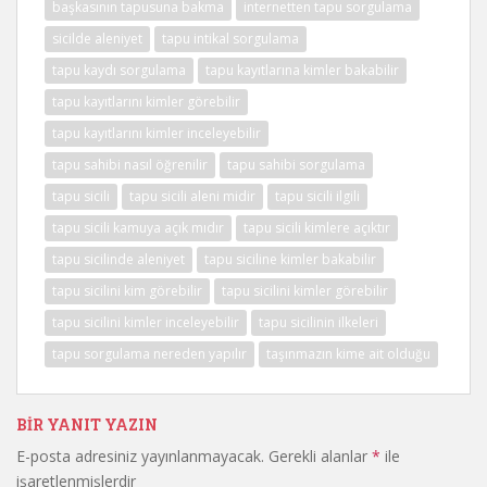
başkasının tapusuna bakma
internetten tapu sorgulama
sicilde aleniyet
tapu intikal sorgulama
tapu kaydı sorgulama
tapu kayıtlarına kimler bakabilir
tapu kayıtlarını kimler görebilir
tapu kayıtlarını kimler inceleyebilir
tapu sahibi nasıl öğrenilir
tapu sahibi sorgulama
tapu sicili
tapu sicili aleni midir
tapu sicili ilgili
tapu sicili kamuya açık mıdır
tapu sicili kimlere açıktır
tapu sicilinde aleniyet
tapu siciline kimler bakabilir
tapu sicilini kim görebilir
tapu sicilini kimler görebilir
tapu sicilini kimler inceleyebilir
tapu sicilinin ilkeleri
tapu sorgulama nereden yapılır
taşınmazın kime ait olduğu
BIR YANIT YAZIN
E-posta adresiniz yayınlanmayacak.
Gerekli alanlar
*
ile
işaretlenmişlerdir