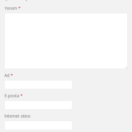
Yorum
*
Ad
*
E-posta
*
İnternet sitesi