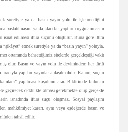
ak suretiyle ya da basın yayın yolu ile işlenmediğini
ma başlatılmasını ya da idari bir yaptırım uygulanmasını
l isnat edilmesi iftira suçunu oluşturur. Buna göre iftira
eya “şikâyet” etmek suretiyle ya da “basın yayın” yoluyla.
rnet ortamında bahsettiğimiz sitelerde gerçekleştiği vakit
muş olur. Basın ve yayın yolu ile deyiminden; her türlü
işim aracıyla yapılan yayınlar anlaşılmalıdır. Kanun, suçun
 makamlara” yapılması koşulunu arar. Bildirimde bulunan
kete geçirecek ciddilikte olması gerekmekte olup gerçekle
lerin isnadında iftira suçu oluşmaz. Sosyal paylaşım
erilen mahkûmiyet kararı, aynı veya eşdeğerde basın ve
lüden tahsil edilir.