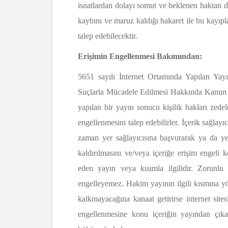
isnatlardan dolayı somut ve beklenen haktan d
kaybını ve maruz kaldığı hakaret ile bu kayıplar
talep edebilecektir.
Erişimin Engellenmesi Bakımından:
5651 sayılı İnternet Ortamında Yapılan Yay
Suçlarla Mücadele Edilmesi Hakkında Kanun bu
yapılan bir yayın sonucu kişilik hakları zede
engellenmesini talep edebilirler. İçerik sağlay
zaman yer sağlayıcısına başvurarak ya da ye
kaldırılmasını ve/veya içeriğe erişim engeli k
eden yayın veya kısımla ilgilidir. Zorunlu
engelleyemez. Hakim yayının ilgili kısmına yö
kalkmayacağına kanaat getirirse internet site
engellenmesine konu içeriğin yayından çık