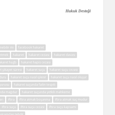
Hukuk Desteği
nebilir mi
facebook hakaret
 etmek
hakaret
hakaret cezası
hakaret davası
akaret hagb
hakaret hapis cezası
t şikayet süresi
hakaret suçu
hakaret suçu cezası
duru
hakaret suçu nasıl işlenir
hakaret suçu nasıl oluşur
uyurusu
hakaret suçunda failin tespiti
unda mağdur
hakaret suçunda yetkili mahkeme
arı
iftira
iftira atmak boşanma
iftira atmak suç mudur
iftira suçu
iftira suçu cezası
iftira suçu kapsamı
tagramdan tehdit