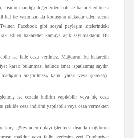
ü, kişinin inandığı değerlerden bahisle hakaret edilmesi
elikli hal ise yazımızın da konusunu alakadar eden suçun
Twitter, Facebook gibi sosyal paylaşım sitelerindeki
larak edilen hakaretler kamuya açık sayılmaktadır. Bu
ebilir ise faile ceza verilmez. Mağdurun bu hakaretin
t kararı bulunması halinde isnat ispatlanmış sayılır.
lmadığının araştırılması, kamu yararı veya şikayetçi-
işlenmiş ise cezada indirim yapılabilir veya hiç ceza
ynı şekilde ceza indirimi yapılabilir veya ceza vermekten
ne karşı görevinden dolayı işlenmesi dışında mağdurun
aşvurusu mağdur veya failin yerleşim yeri Cumhuriyet