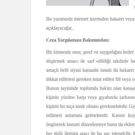
Bu yazımızda internet üzerinden hakaret veya i
açıklayacağız.
Ceza Yargılaması Bakımından:
Bir kimsenin onur, şeref ve saygınlığını hedef
düşürmek amacı ile sarf edildiği takdirde h
amaçlı belli siyasi kanaatin isnadı da hakare
dikkat edilmesi gereken isnat edilen fiil veya 
Bunun tayininde toplumda hakim olan kanaat, 
kişinin yüzüne karşı veya gıyabında (arkasın
kişinin bu suça tanık olması gerekmektedir. 
edilmesi anlamına gelmektedir. Kanun koyucu
öngörerek kanuni düzenlemeye bunu da eklemiş
her türlü iletişim aracı ile bu suç işlenebili