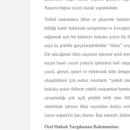
Başsavcılığına yazılı olarak yapılmalıdır.
Yetkili makamlara ihbar ve şikayette bulunm
bildiği halde hakkında soruşturma ve kovuştur
sağlamak için bir kimseye hukuka aykırı bir fii
suçu üç şekilde gerçekleştirilebilir: “ihbar” v
Ele alacağımız iftira suçunun işlenme şekli inte
suçun basın yayın yoluyla işlenmesi hali oluş
yazılı, görsel, işitsel ve elektronik kitle ilet
oluşabilmesi için asılsız isnatların “yetkili
hukuka aykırı fiillerin yetkili makamları hare
uyuşmadığı çok açık şekilde belli olan fiil
sitelerinde işlenen iftira suçundan dolayı v
yayın organıyla ilan olunur. İlan masrafı, hüküm
Özel Hukuk Yargılaması Bakımından: