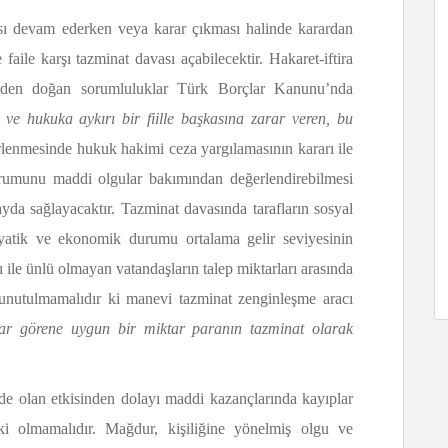
ası devam ederken veya karar çıkması halinde karardan
aile karşı tazminat davası açabilecektir. Hakaret-iftira
fiilden doğan sorumluluklar Türk Borçlar Kanunu’nda
ve hukuka aykırı bir fiille başkasına zarar veren, bu
lenmesinde hukuk hakimi ceza yargılamasının kararı ile
durumunu maddi olgular bakımından değerlendirebilmesi
da sağlayacaktır. Tazminat davasında tarafların sosyal
atik ve ekonomik durumu ortalama gelir seviyesinin
rı ile ünlü olmayan vatandaşların talep miktarları arasında
unutulmamalıdır ki manevi tazminat zenginleşme aracı
ar görene uygun bir miktar paranın tazminat olarak
de olan etkisinden dolayı maddi kazançlarında kayıplar
ki olmamalıdır. Mağdur, kişiliğine yönelmiş olgu ve