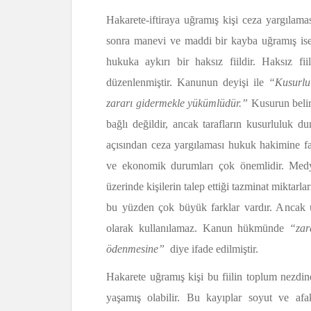
Hakarete-iftiraya uğramış kişi ceza yargılam
sonra manevi ve maddi bir kayba uğramış ise f
hukuka aykırı bir haksız fiildir. Haksız 
düzenlenmiştir. Kanunun deyişi ile
“Kusurlu 
zararı gidermekle yükümlüdür.”
Kusurun belir
bağlı değildir, ancak tarafların kusurluluk 
açısından ceza yargılaması hukuk hakimine fay
ve ekonomik durumları çok önemlidir. Medy
üzerinde kişilerin talep ettiği tazminat miktarla
bu yüzden çok büyük farklar vardır. Ancak 
olarak kullanılamaz. Kanun hükmünde
“zar
ödenmesine”
diye ifade edilmiştir.
Hakarete uğramış kişi bu fiilin toplum nezdin
yaşamış olabilir. Bu kayıplar soyut ve afa