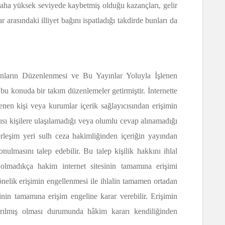
aha yüksek seviyede kaybetmiş olduğu kazançları, gelir
 arasındaki illiyet bağını ispatladığı takdirde bunları da
ınların Düzenlenmesi ve Bu Yayınlar Yoluyla İşlenen
 konuda bir takım düzenlemeler getirmiştir. İnternette
lenen kişi veya kurumlar içerik sağlayıcısından erişimin
ıcısı kişilere ulaşılamadığı veya olumlu cevap alınamadığı
rleşim yeri sulh ceza hakimliğinden içeriğin yayından
onulmasını talep edebilir. Bu talep kişilik hakkını ihlal
 olmadıkça hakim internet sitesinin tamamına erişimi
nelik erişimin engellenmesi ile ihlalin tamamen ortadan
sinin tamamına erişim engeline karar verebilir. Erişimin
arılmış olması durumunda hâkim kararı kendiliğinden