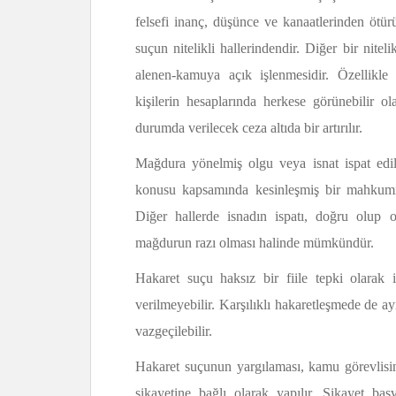
felsefi inanç, düşünce ve kanaatlerinden ötür
suçun nitelikli hallerindendir. Diğer bir nit
alenen-kamuya açık işlenmesidir. Özellikle 
kişilerin hesaplarında herkese görünebilir o
durumda verilecek ceza altıda bir artırılır.
Mağdura yönelmiş olgu veya isnat ispat edil
konusu kapsamında kesinleşmiş bir mahkumiye
Diğer hallerde isnadın ispatı, doğru olup o
mağdurun razı olması halinde mümkündür.
Hakaret suçu haksız bir fiile tepki olarak 
verilmeyebilir. Karşılıklı hakaretleşmede de a
vazgeçilebilir.
Hakaret suçunun yargılaması, kamu görevlisi
şikayetine bağlı olarak yapılır. Şikayet b