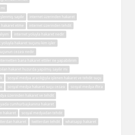
 mi
şlenmiş sayılır
internet üzerinden hakaret
e hakaret etme
internet üzerinden tehdit
alıyım
internet yoluyla hakaret nedir
t yoluyla hakaret suçunu kim işler
suçunun cezası nedir
nternetten bana hakaret ettiler ne yapabilirim
pılan hakaret huzurda yapılmış sayılır mı
ek
sosyal medya aracılığıyla işlenen hakaret ve tehdit suçu
çu
sosyal medya hakaret suçu cezası
sosyal medya iftira
dya üzerinden hakaret ve tehdit
yada cumhurbaşkanına hakaret
n hakaret
sosyal medyadan tehdit
itterdan hakaret
twitterdan tehdit
whatsapp hakaret