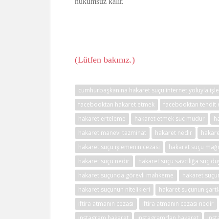
hükümsüz kalır.
(Lütfen bakınız.)
cumhurbaşkanına hakaret suçu internet yoluyla işle
facebooktan hakaret etmek
facebooktan tehdit
hakaret erteleme
hakaret etmek suç mudur
h
hakaret manevi tazminat
hakaret nedir
hakare
hakaret suçu işlemenin cezası
hakaret suçu mağ
hakaret suçu nedir
hakaret suçu savcılığa suç d
hakaret suçunda görevli mahkeme
hakaret suç
hakaret suçunun nitelikleri
hakaret suçunun şartl
iftira atmanın cezası
iftira atmanın cezası nedir
instagram hakaret
instagramdan hakaret
ins