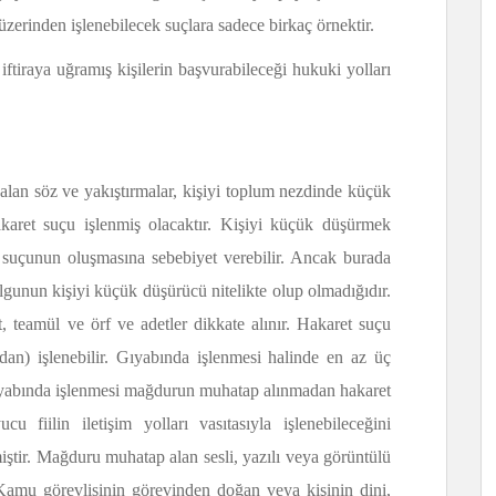
üzerinden işlenebilecek suçlara sadece birkaç örnektir.
ftiraya uğramış kişilerin başvurabileceği hukuki yolları
 alan söz ve yakıştırmalar, kişiyi toplum nezdinde küçük
akaret suçu işlenmiş olacaktır. Kişiyi küçük düşürmek
t suçunun oluşmasına sebebiyet verebilir. Ancak burada
olgunun kişiyi küçük düşürücü nitelikte olup olmadığıdır.
teamül ve örf ve adetler dikkate alınır. Hakaret suçu
dan) işlenebilir. Gıyabında işlenmesi halinde en az üç
Gıyabında işlenmesi mağdurun muhatap alınmadan hakaret
 fiilin iletişim yolları vasıtasıyla işlenebileceğini
tir. Mağduru muhatap alan sesli, yazılı veya görüntülü
r. Kamu görevlisinin görevinden doğan veya kişinin dini,