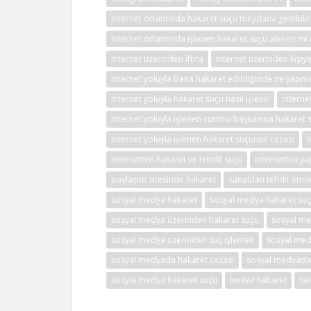
internet ortamında hakaret suçu meydana gelebilir
internet ortamında işlenen hakaret suçu alenen mi i
internet üzerinden iftira
internet üzerinden kişiy
internet yoluyla bana hakaret edildiğinde ne yapm
internet yoluyla hakaret suçu nasıl işlenir
interne
internet yoluyla işlenen cumhurbaşkanına hakaret 
internet yoluyla işlenen hakaret suçunun cezası
i
internetten hakaret ve tehdit suçu
internetten ya
paylaşım sitesinde hakaret
sanaldan tehdit etm
sosyal medya hakaret
sosyal medya hakaret su
sosyal medya üzerinden hakaret suçu
sosyal me
sosyal medya üzerinden suç işlemek
sosyal med
sosyal medyada hakaret cezası
sosyal medyada
sosyla medya hakaret suçu
twitter hakaret
tw