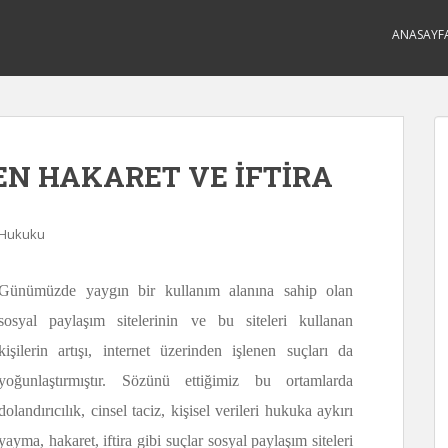
ANASAYF
EN HAKARET VE İFTİRA
m Hukuku
Günümüzde yaygın bir kullanım alanına sahip olan
sosyal paylaşım sitelerinin ve bu siteleri kullanan
kişilerin artışı, internet üzerinden işlenen suçları da
yoğunlaştırmıştır. Sözünü ettiğimiz bu ortamlarda
dolandırıcılık, cinsel taciz, kişisel verileri hukuka aykırı
yayma, hakaret, iftira gibi suçlar sosyal paylaşım siteleri